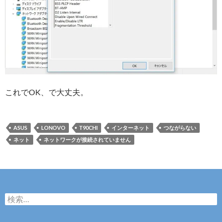
これでOK、で大丈夫。
ASUS
LONOVO
T90CHI
インターネット
つながらない
ネット
ネットワークが接続されていません
検
索
: