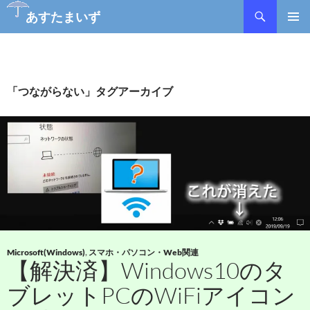
あすたまいず
コ
メインメ
ン
ニュー
テ
ン
ツ
「つながらない」タグアーカイブ
へ
ス
キ
ッ
プ
Microsoft(Windows)
,
スマホ・パソコン・Web関連
【解決済】Windows10のタ
ブレットPCのWiFiアイコン