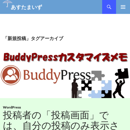
あすたまいず
コ
メインメ
ン
ニュー
テ
ン
ツ
「新規投稿」タグアーカイブ
へ
ス
キ
ッ
プ
WordPress
投稿者の「投稿画面」で
は、自分の投稿のみ表示さ