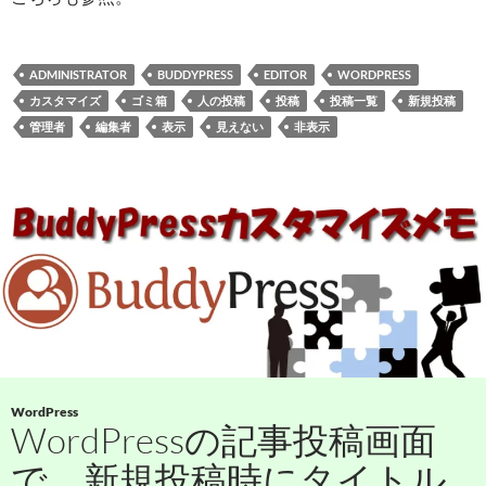
ADMINISTRATOR
BUDDYPRESS
EDITOR
WORDPRESS
カスタマイズ
ゴミ箱
人の投稿
投稿
投稿一覧
新規投稿
管理者
編集者
表示
見えない
非表示
WordPress
WordPressの記事投稿画面
で、新規投稿時にタイトル