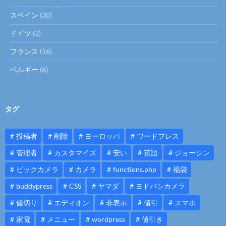
スペイン
(30)
ドイツ
(3)
フランス
(16)
ベルギー
(6)
タグ
投稿者
削除
ヨーロッパ
ワードプレス
管理者
カスタマイズ
安い
英語
ジョーシン
ビックカメラ
カメラ
functions.php
福袋
buddypress
CSS
ヤマダ
ヨドバシカメラ
値切り
エディオン
非表示
値引
スマホ
家電
メニュー
wordpress
値引き