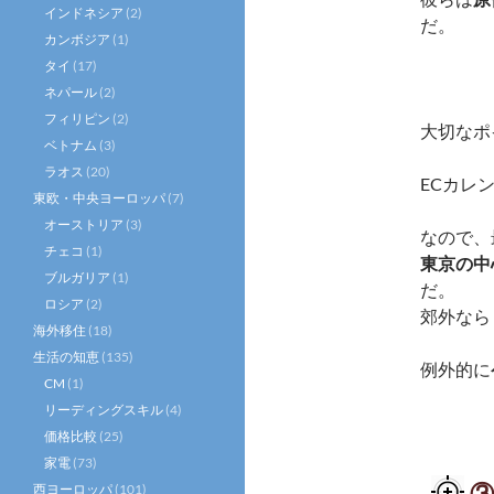
インドネシア
(2)
だ。
カンボジア
(1)
タイ
(17)
ネパール
(2)
フィリピン
(2)
大切なポ
ベトナム
(3)
ラオス
(20)
ECカレ
東欧・中央ヨーロッパ
(7)
オーストリア
(3)
なので、
チェコ
(1)
東京の中
ブルガリア
(1)
だ。
ロシア
(2)
郊外なら
海外移住
(18)
生活の知恵
(135)
例外的に
CM
(1)
リーディングスキル
(4)
価格比較
(25)
家電
(73)
西ヨーロッパ
(101)