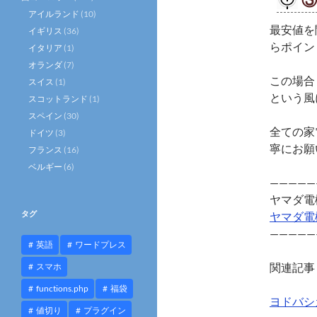
アイルランド
(10)
最安値を
イギリス
(36)
らポイン
イタリア
(1)
オランダ
(7)
この場合
スイス
(1)
という風
スコットランド
(1)
スペイン
(30)
全ての家
ドイツ
(3)
寧にお願
フランス
(16)
ベルギー
(6)
—————
ヤマダ電
タグ
ヤマダ電
—————
英語
ワードプレス
関連記事
スマホ
functions.php
福袋
ヨドバシ
値切り
プラグイン