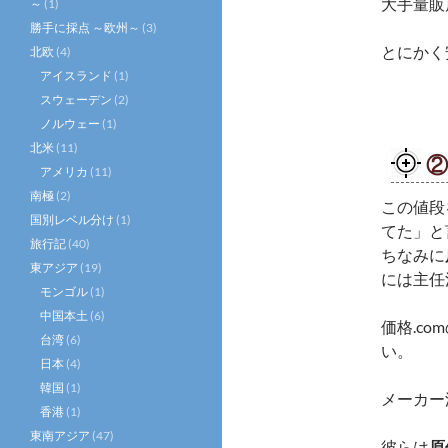
大手量販
～
(1)
勝手に採点 ～欧州～
(3)
とにかく
北欧
(4)
アイスランド
(1)
スウェーデン
(2)
ノルウェー
(1)
北米
(11)
アメリカ
(11)
南極
(2)
この値段
国別レベル分け
(1)
てた」と
旅行記
(40)
ちなみに
東アジア
(19)
には主任
モンゴル
(1)
中国本土
(6)
価格.c
台湾
(6)
い。
日本
(4)
韓国
(1)
メーカー
香港
(1)
東南アジア
(47)
彼らは
原