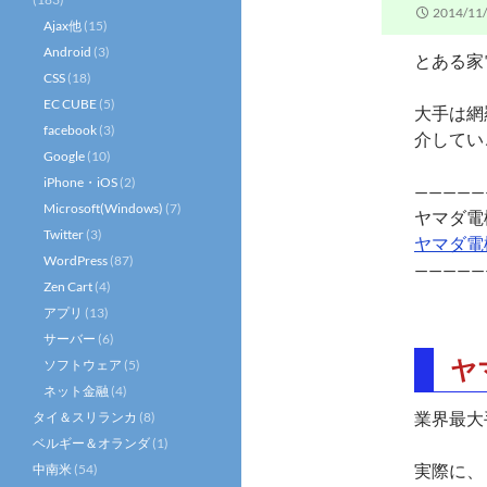
2014/11
Ajax他
(15)
Android
(3)
とある家
CSS
(18)
EC CUBE
(5)
大手は網
facebook
(3)
介してい
Google
(10)
iPhone・iOS
(2)
—————
Microsoft(Windows)
(7)
ヤマダ電
Twitter
(3)
ヤマダ電
WordPress
(87)
—————
Zen Cart
(4)
アプリ
(13)
サーバー
(6)
ヤ
ソフトウェア
(5)
ネット金融
(4)
業界最大
タイ＆スリランカ
(8)
ベルギー＆オランダ
(1)
実際に、
中南米
(54)