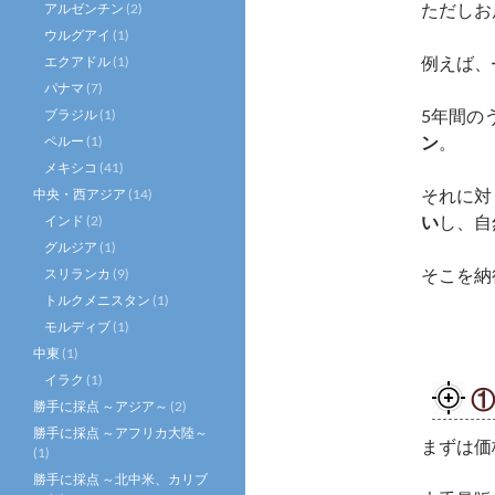
ただしお
アルゼンチン
(2)
ウルグアイ
(1)
例えば、
エクアドル
(1)
パナマ
(7)
5年間の
ブラジル
(1)
ン
。
ペルー
(1)
メキシコ
(41)
それに対
中央・西アジア
(14)
い
し、自
インド
(2)
グルジア
(1)
そこを納
スリランカ
(9)
トルクメニスタン
(1)
モルディブ
(1)
中東
(1)
イラク
(1)
①
勝手に採点 ～アジア～
(2)
勝手に採点 ～アフリカ大陸～
まずは価
(1)
勝手に採点 ～北中米、カリブ