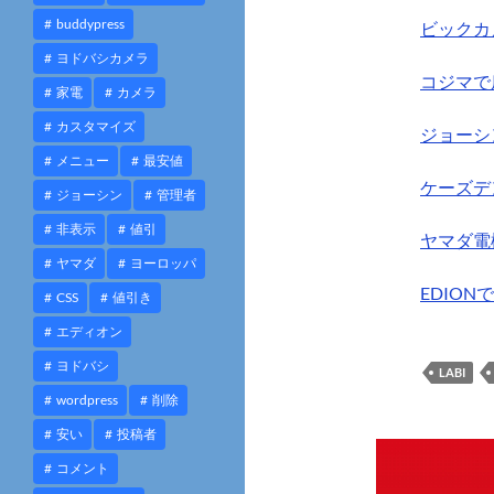
buddypress
ビックカ
ヨドバシカメラ
コジマで
家電
カメラ
カスタマイズ
ジョーシ
メニュー
最安値
ケーズデ
ジョーシン
管理者
非表示
値引
ヤマダ電
ヤマダ
ヨーロッパ
EDIO
CSS
値引き
エディオン
ヨドバシ
LABI
wordpress
削除
安い
投稿者
コメント