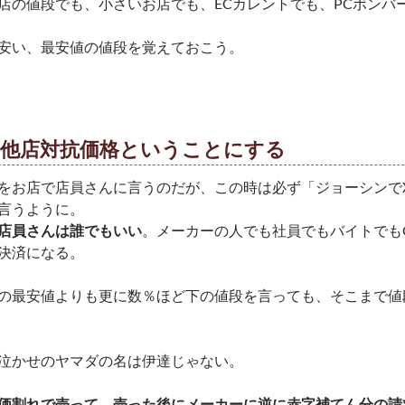
店の値段でも、小さいお店でも、ECカレントでも、PCボンバ
安い、最安値の値段を覚えておこう。
②他店対抗価格ということにする
をお店で店員さんに言うのだが、この時は必ず「ジョーシンで
言うように。
店員さんは誰でもいい
。メーカーの人でも社員でもバイトでも
決済になる。
omの最安値よりも更に数％ほど下の値段を言っても、そこまで
泣かせのヤマダの名は伊達じゃない。
価割れで売って、売った後にメーカーに逆に赤字補てん分の請