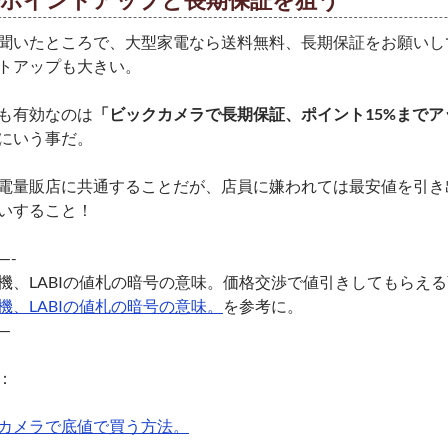
聞いたところで、大型家電なら送料無料、長期保証をお願いし
トアップも大きい。
も有効なのは
「ビックカメラで長期保証、ポイント15%まで
にいう事だ。
電量販店に共通することだが、店員に嫌われては最安値を引き
いすること！
—-
機、LABIの値札の暗号の意味。価格交渉で値引きしてもらえ
機、LABIの値札の暗号の意味。
を参考に。
—
：
カメラで底値で買う方法。