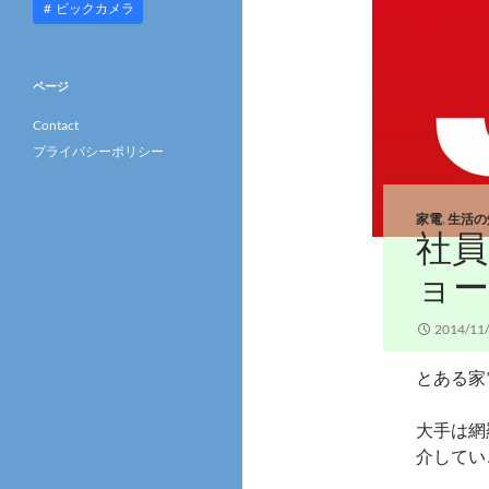
ビックカメラ
ページ
Contact
プライバシーポリシー
家電
,
生活の
社
ョー
2014/11
とある家
大手は網
介してい