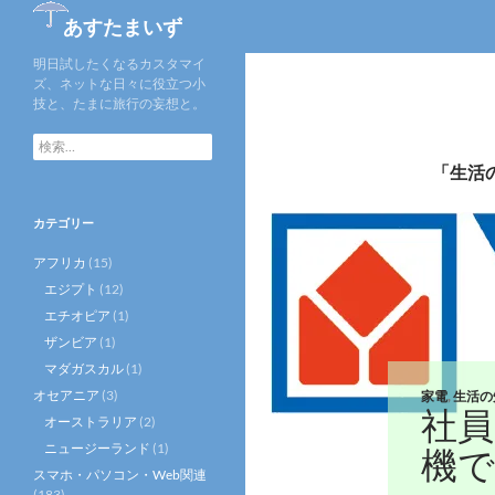
あすたまいず
明日試したくなるカスタマイ
ズ、ネットな日々に役立つ小
技と、たまに旅行の妄想と。
検
索
「生活
:
カテゴリー
アフリカ
(15)
エジプト
(12)
エチオピア
(1)
ザンビア
(1)
マダガスカル
(1)
オセアニア
(3)
家電
,
生活の
社員
オーストラリア
(2)
ニュージーランド
(1)
機で
スマホ・パソコン・Web関連
(183)