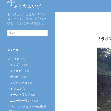
あすたまいず
明日試したくなるカスタマイ
ズ、ネットな日々に役立つ小
技と、たまに旅行の妄想と。
検
索
「ラオ
:
カテゴリー
アフリカ
(15)
エジプト
(12)
エチオピア
(1)
ザンビア
(1)
マダガスカル
(1)
オセアニア
(3)
オーストラリア
(2)
ニュージーランド
(1)
スマホ・パソコン・Web関連
(183)