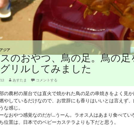
アジア
オスのおやつ、鳥の足。鳥の足
でグリルしてみました
/12
あすたま
コメントする
部の農村の屋台では直火で焼かれた鳥の足の串焼きをよく見か
燃やしているだけなので、お世辞にも香りはいいとは言えず、
うな感じ。
ーなおやつ感覚なのだが…うーん。ラオス人はあまり食べてい
ち位置は、日本でのベビーカステラよりも下だと思う。