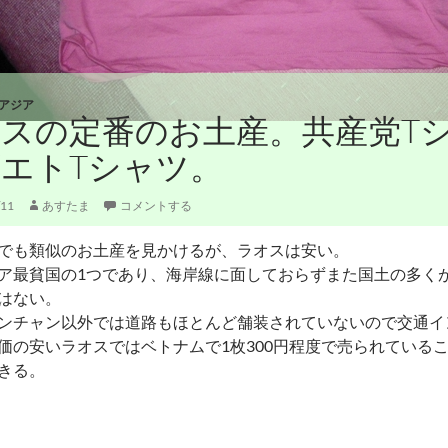
アジア
スの定番のお土産。共産党T
エトTシャツ。
/11
あすたま
コメントする
でも類似のお土産を見かけるが、ラオスは安い。
ア最貧国の1つであり、海岸線に面しておらずまた国土の多く
はない。
ンチャン以外では道路もほとんど舗装されていないので交通イ
価の安いラオスではベトナムで1枚300円程度で売られているこの
きる。