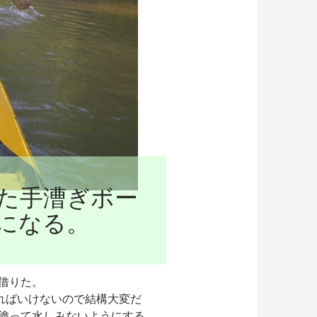
た手漕ぎボー
になる。
借りた。
ればいけないので結構大変だ
塗って水しみないようにする