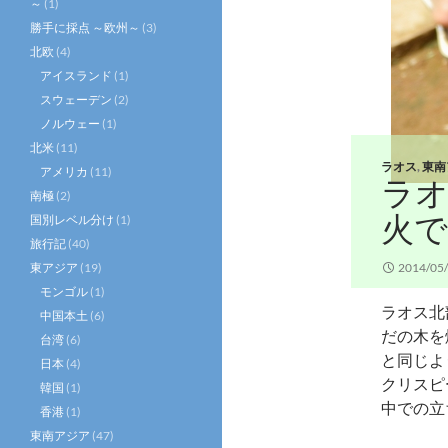
～
(1)
勝手に採点 ～欧州～
(3)
北欧
(4)
アイスランド
(1)
スウェーデン
(2)
ノルウェー
(1)
北米
(11)
ラオス
,
東南
アメリカ
(11)
ラ
南極
(2)
火
国別レベル分け
(1)
旅行記
(40)
東アジア
(19)
2014/05
モンゴル
(1)
ラオス北
中国本土
(6)
だの木を
台湾
(6)
と同じよ
日本
(4)
クリスピ
韓国
(1)
中での立
香港
(1)
東南アジア
(47)