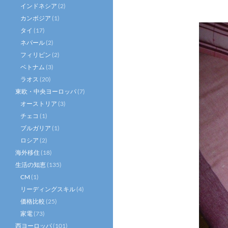
インドネシア
(2)
カンボジア
(1)
タイ
(17)
ネパール
(2)
フィリピン
(2)
ベトナム
(3)
ラオス
(20)
東欧・中央ヨーロッパ
(7)
オーストリア
(3)
チェコ
(1)
ブルガリア
(1)
ロシア
(2)
海外移住
(18)
生活の知恵
(135)
CM
(1)
リーディングスキル
(4)
価格比較
(25)
家電
(73)
西ヨーロッパ
(101)