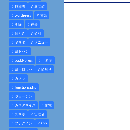
投
投稿者
最安値
wordpress
英語
稿
削除
福袋
ナ
値引き
値引
ビ
ヤマダ
メニュー
ゲ
ヨドバシ
ー
buddypress
非表示
シ
ヨーロッパ
値切り
ョ
カメラ
ン
functions.php
ジョーシン
カスタマイズ
家電
スマホ
管理者
プラグイン
CSS