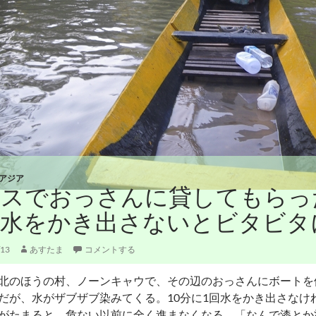
アジア
オスでおっさんに貸してもらっ
。水をかき出さないとビタビタ
/13
あすたま
コメントする
北のほうの村、ノーンキャウで、その辺のおっさんにボートを
だが、水がザブザブ染みてくる。10分に1回水をかき出さなけ
がたまると、危ない以前に全く進まなくなる。「なんで漆とか