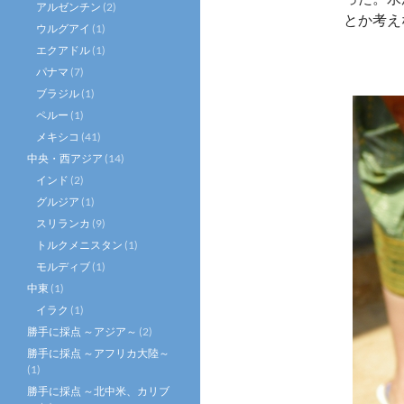
アルゼンチン
(2)
とか考え
ウルグアイ
(1)
エクアドル
(1)
パナマ
(7)
ブラジル
(1)
ペルー
(1)
メキシコ
(41)
中央・西アジア
(14)
インド
(2)
グルジア
(1)
スリランカ
(9)
トルクメニスタン
(1)
モルディブ
(1)
中東
(1)
イラク
(1)
勝手に採点 ～アジア～
(2)
勝手に採点 ～アフリカ大陸～
(1)
勝手に採点 ～北中米、カリブ