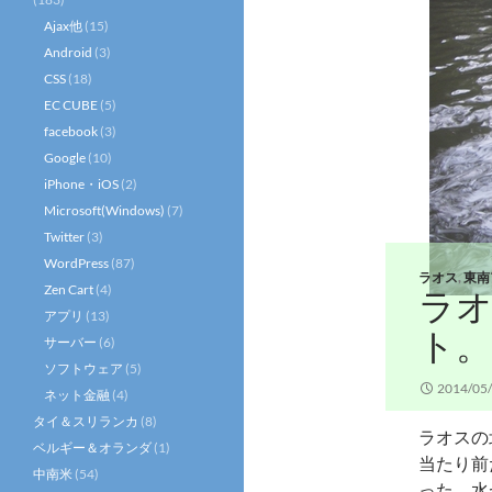
Ajax他
(15)
Android
(3)
CSS
(18)
EC CUBE
(5)
facebook
(3)
Google
(10)
iPhone・iOS
(2)
Microsoft(Windows)
(7)
Twitter
(3)
WordPress
(87)
ラオス
,
東南
Zen Cart
(4)
ラ
アプリ
(13)
ト
サーバー
(6)
ソフトウェア
(5)
2014/05
ネット金融
(4)
タイ＆スリランカ
(8)
ラオスの
ベルギー＆オランダ
(1)
当たり前
中南米
(54)
った。水