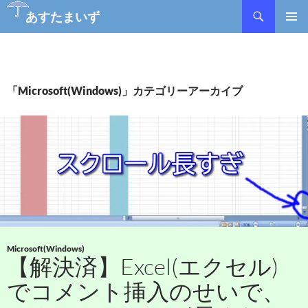
あすたまいず
コ
メインメ
ン
ニュー
テ
ン
ツ
「Microsoft(Windows)」カテゴリーアーカイブ
へ
ス
キ
ッ
プ
Microsoft(Windows)
【解決済】Excel(エクセル)
でコメント挿入のせいで、