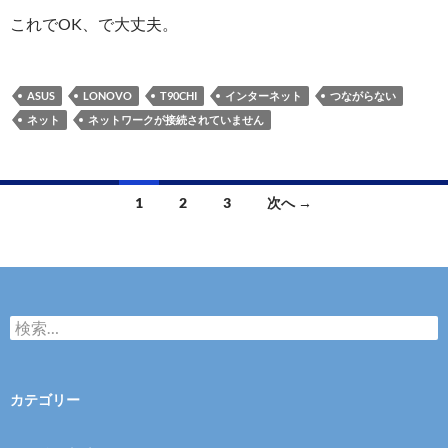
これでOK、で大丈夫。
ASUS
LONOVO
T90CHI
インターネット
つながらない
ネット
ネットワークが接続されていません
投
1
2
3
次へ →
稿
ナ
ビ
検
ゲ
索
:
ー
カテゴリー
シ
ョ