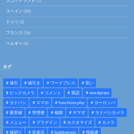
スコットランド
(1)
スペイン
(30)
ドイツ
(3)
フランス
(16)
ベルギー
(6)
タグ
値引
値引き
ワードプレス
安い
ビックカメラ
コメント
英語
wordpress
ヨドバシ
スマホ
functions.php
ヨーロッパ
最安値
管理者
福袋
ヤマダ
ヨドバシカメラ
メニュー
プラグイン
カスタマイズ
カメラ
値切り
非表示
buddypress
投稿者