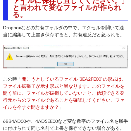
ァイルに保存し直してください。
」
と言われて変なファイルが作られ
る。
Dropboxなどの共有フォルダの中で、エクセルを開いて適
当に編集して上書き保存すると、共有違反だと怒られる。
この時「
開こうとしているファイル ‘3EA2FE00’ の形式は、
ファイル拡張子が示す形式と異なります。このファイルを
開く前に、ファイルが破損していないこと、信頼できる発
行元からのファイルであることを確認してください。ファ
イルを今すぐ開きますか？
」
6BB4AD00や、4AD5EE00など変な数字のファイル名を勝手
に付けられて同じ名前で上書き保存できない場合がある。