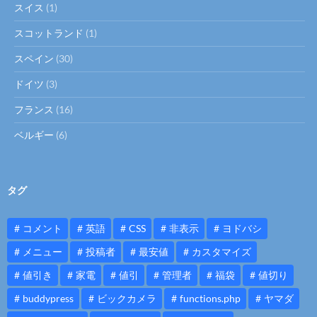
スイス
(1)
スコットランド
(1)
スペイン
(30)
ドイツ
(3)
フランス
(16)
ベルギー
(6)
タグ
コメント
英語
CSS
非表示
ヨドバシ
メニュー
投稿者
最安値
カスタマイズ
値引き
家電
値引
管理者
福袋
値切り
buddypress
ビックカメラ
functions.php
ヤマダ