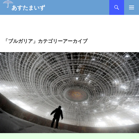
あすたまいず
コ
メインメ
ン
ニュー
テ
ン
ツ
「ブルガリア」カテゴリーアーカイブ
へ
ス
キ
ッ
プ