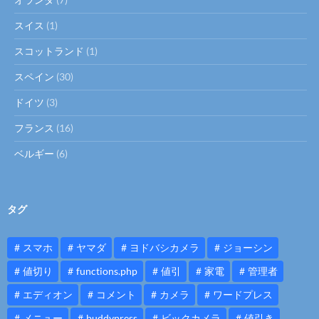
スイス
(1)
スコットランド
(1)
スペイン
(30)
ドイツ
(3)
フランス
(16)
ベルギー
(6)
タグ
スマホ
ヤマダ
ヨドバシカメラ
ジョーシン
値切り
functions.php
値引
家電
管理者
エディオン
コメント
カメラ
ワードプレス
メニュー
buddypress
ビックカメラ
値引き