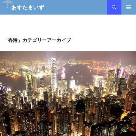
あすたまいず
コ
メインメ
ン
ニュー
テ
ン
ツ
「香港」カテゴリーアーカイブ
へ
ス
キ
ッ
プ