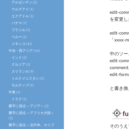
アルゼンチン
(2)
ウルグアイ
(1)
edit-c
エクアドル
(1)
を変更し
パナマ
(7)
ブラジル
(1)
edit-c
ペルー
(1)
「xxxx
メキシコ
(41)
中央・西アジア
(14)
中のソー
インド
(2)
edit-com
グルジア
(1)
comment
スリランカ
(9)
edit-for
トルクメニスタン
(1)
モルディブ
(1)
と書き換
中東
(1)
イラク
(1)
勝手に採点 ～アジア～
(2)
f
勝手に採点 ～アフリカ大陸～
(1)
勝手に採点 ～北中米、カリブ
そのうえで