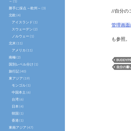
～
(1)
勝手に採点 ～欧州～
(3)
//自分
北欧
(4)
アイスランド
(1)
管理画面
スウェーデン
(2)
ノルウェー
(1)
も参照。
北米
(11)
アメリカ
(11)
南極
(2)
BUDDYPR
国別レベル分け
(1)
自分の書
旅行記
(40)
東アジア
(19)
モンゴル
(1)
中国本土
(6)
台湾
(6)
日本
(4)
韓国
(1)
香港
(1)
東南アジア
(47)