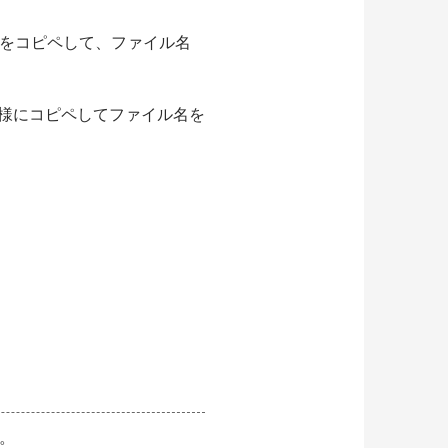
n/の中にある)をコピペして、ファイル名
.php、も同様にコピペしてファイル名を
る。