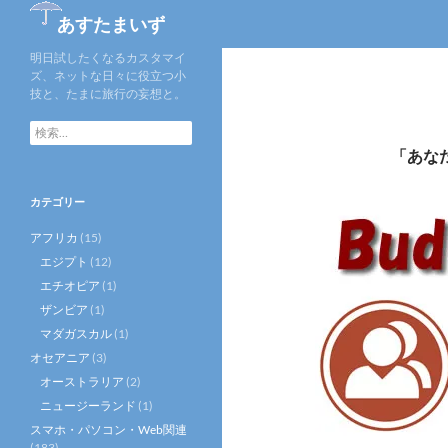
あすたまいず
明日試したくなるカスタマイ
ズ、ネットな日々に役立つ小
技と、たまに旅行の妄想と。
検
索
「あな
:
カテゴリー
アフリカ
(15)
エジプト
(12)
エチオピア
(1)
ザンビア
(1)
マダガスカル
(1)
オセアニア
(3)
オーストラリア
(2)
ニュージーランド
(1)
スマホ・パソコン・Web関連
(183)