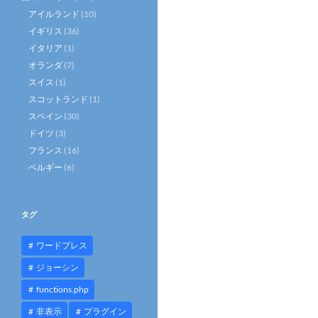
アイルランド
(10)
イギリス
(36)
イタリア
(1)
オランダ
(7)
スイス
(1)
スコットランド
(1)
スペイン
(30)
ドイツ
(3)
フランス
(16)
ベルギー
(6)
タグ
ワードプレス
ジョーシン
functions.php
非表示
プラグイン