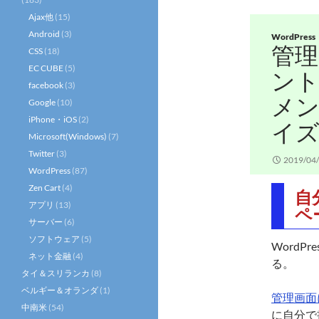
Ajax他
(15)
Android
(3)
WordPress
管
CSS
(18)
EC CUBE
(5)
ント
facebook
(3)
メント
Google
(10)
iPhone・iOS
(2)
イ
Microsoft(Windows)
(7)
Twitter
(3)
2019/04
WordPress
(87)
Zen Cart
(4)
自
アプリ
(13)
ペ
サーバー
(6)
ソフトウェア
(5)
WordP
ネット金融
(4)
る。
タイ＆スリランカ
(8)
ベルギー＆オランダ
(1)
管理画面
中南米
(54)
に自分で