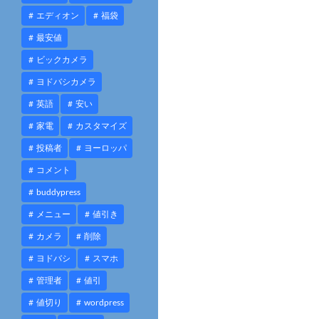
エディオン
福袋
最安値
ビックカメラ
ヨドバシカメラ
英語
安い
家電
カスタマイズ
投稿者
ヨーロッパ
コメント
buddypress
メニュー
値引き
カメラ
削除
ヨドバシ
スマホ
管理者
値引
値切り
wordpress