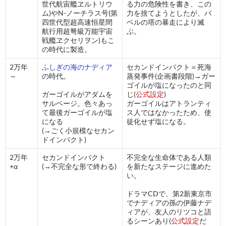
世代航宙艦ヱルトリウ
る力の危険性を書き、この
ム)やN-ノーチラス号(第
力を捨てようとしたが、バ
四世代型超高速恒星間
ベルの塔の暴走により滅
航行用超弩級万能宇宙
ぶ。
戦艦ヱクセリヲン)もこ
の時代に製造。
2万年
ふしぎの海のナディア
セカンドインパクト＝死海
～
の時代。
蒸発事件(企画書段階)→ガー
ゴイルが塩になったのと同
ガーゴイルがアダムを
じ(
公式設定
)
サルベージ。色々あっ
ガーゴイルはアトランティ
て最後ガーゴイルが塩
ス人ではなかったため、使
になる
徒化せず塩になる。
(→ごく小規模なセカン
ドインパクト)
2万年
セカンドインパクト
不完全な生命体である人類
+α
(→不完全な形で終わる)
を新たなステージに進めた
い。
ドラマCDで、第2新東京市
でナディアの孫の伊藤ナデ
ィアが、友人のリツコと語
るシーンあり(
公式設定
だ