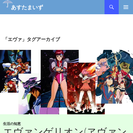
あすたまいず
コ
メインメ
ン
ニュー
テ
ン
ツ
「エヴァ」タグアーカイブ
へ
ス
キ
ッ
プ
生活の知恵
エヴァンゲリオン(ヱヴァン