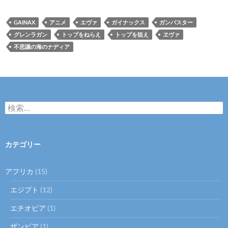
GAINAX
アニメ
エヴァ
ガイナックス
ガンバスター
グレンラガン
トップをねらえ
トップを狙え
ヱヴァ
不思議の海のナディア
検
索
:
カテゴリー
アフリカ
(15)
エジプト
(12)
エチオピア
(1)
ザンビア
(1)