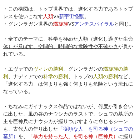
・この構図は、トップ世界では、進化する力であるトップ
レスを使いこなす
人類
VS
新宇宙怪獣
。
・グレンラガン世界の
螺旋族
VS
アンチスパイラル
と同じ。
・全てのテーマに、
科学を極めた人類（進化し過ぎた生命
体）が及ぼす、空間的、時間的な危険性や不確かさ
が貫か
れている。
・エヴァでの
ヴィレの勝利
、グレンラガンの
螺旋族の勝
利
、ナディアでの
科学の勝利
、トップの
人類の勝利
など、
「進化する力」は何よりも強く何よりも危険
という流れに
なっている。
・ちなみにガイナックス作品ではないが、何度か引き合い
に出した、風の谷のナウシカのラストで、シュワの墓所の
主を巨神兵にナウシカが握りつぶすように命じるシーン
も、古代人の作り出した
「従順な人」を司る神（シュワの
墓所）
を、
「暴力を持った人」を司る神（巨神兵）
に握り