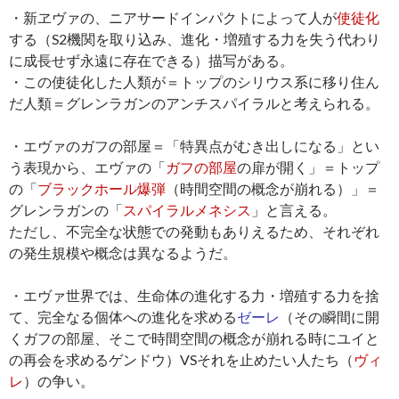
・新ヱヴァの、ニアサードインパクトによって人が
使徒化
する（S2機関を取り込み、進化・増殖する力を失う代わり
に成長せず永遠に存在できる）描写がある。
・この使徒化した人類が＝トップのシリウス系に移り住ん
だ人類＝グレンラガンのアンチスパイラルと考えられる。
・エヴァのガフの部屋＝「特異点がむき出しになる」とい
う表現から、エヴァの「
ガフの部屋
の扉が開く」＝トップ
の「
ブラックホール爆弾
（時間空間の概念が崩れる）」＝
グレンラガンの「
スパイラルメネシス
」と言える。
ただし、不完全な状態での発動もありえるため、それぞれ
の発生規模や概念は異なるようだ。
・エヴァ世界では、生命体の進化する力・増殖する力を捨
て、完全なる個体への進化を求める
ゼーレ
（その瞬間に開
くガフの部屋、そこで時間空間の概念が崩れる時にユイと
の再会を求めるゲンドウ）VSそれを止めたい人たち（
ヴィ
レ
）の争い。