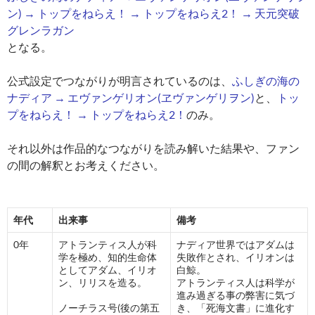
ン) → トップをねらえ！ → トップをねらえ2！ → 天元突破
グレンラガン
となる。
公式設定でつながりが明言されているのは、
ふしぎの海の
ナディア → エヴァンゲリオン(ヱヴァンゲリヲン)
と、
トッ
プをねらえ！ → トップをねらえ2！
のみ。
それ以外は作品的なつながりを読み解いた結果や、ファン
の間の解釈とお考えください。
年代
出来事
備考
0年
アトランティス人が科
ナディア世界ではアダムは
学を極め、知的生命体
失敗作とされ、イリオンは
としてアダム、イリオ
白鯨。
ン、リリスを造る。
アトランティス人は科学が
進み過ぎる事の弊害に気づ
ノーチラス号(後の第五
き、「死海文書」に進化す