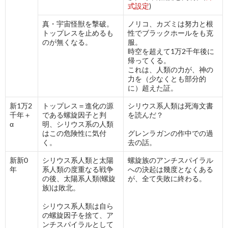
式設定
)
真・宇宙怪獣を撃破。
ノリコ、カズミは努力と根
トップレスを止めるも
性でブラックホールをも克
のが無くなる。
服。
時空を超えて1万2千年後に
帰ってくる。
これは、人類の力が、神の
力を（少なくとも部分的
に）超えた証。
新1万2
トップレス＝進化の源
シリウス系人類は死海文書
千年＋
である螺旋因子と判
を読んだ？
α
明、シリウス系の人類
はこの危険性に気付
グレンラガンの作中での過
く。
去の話。
新新0
シリウス系人類と太陽
螺旋族のアンチスパイラル
年
系人類の度重なる戦争
への決起は幾度となくある
の後、太陽系人類(螺旋
が、全て失敗に終わる。
族)は敗北。
シリウス系人類は自ら
の螺旋因子を捨て、ア
ンチスパイラルとして