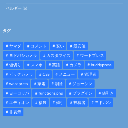
ベルギー
(6)
タグ
ヤマダ
コメント
安い
最安値
ヨドバシカメラ
カスタマイズ
ワードプレス
値切り
スマホ
英語
カメラ
buddypress
ビックカメラ
CSS
メニュー
管理者
wordpress
家電
削除
ジョーシン
ヨーロッパ
functions.php
プラグイン
値引き
エディオン
福袋
値引
投稿者
ヨドバシ
非表示