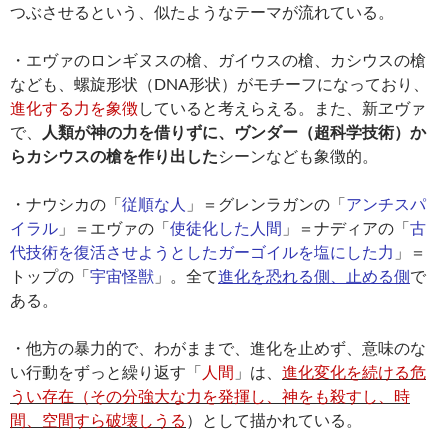
つぶさせるという、似たようなテーマが流れている。
・エヴァのロンギヌスの槍、ガイウスの槍、カシウスの槍
なども、螺旋形状（DNA形状）がモチーフになっており、
進化する力を象徴
していると考えらえる。また、新ヱヴァ
で、
人類が神の力を借りずに、ヴンダー（超科学技術）か
らカシウスの槍を作り出した
シーンなども象徴的。
・ナウシカの「
従順な人
」＝グレンラガンの「
アンチスパ
イラル
」＝エヴァの「
使徒化した人間
」＝ナディアの「
古
代技術を復活させようとしたガーゴイルを塩にした力
」＝
トップの「
宇宙怪獣
」。全て
進化を恐れる側、止める側
で
ある。
・他方の暴力的で、わがままで、進化を止めず、意味のな
い行動をずっと繰り返す「
人間
」は、
進化変化を続ける危
うい存在（その分強大な力を発揮し、神をも殺すし、時
間、空間すら破壊しうる
）として描かれている。