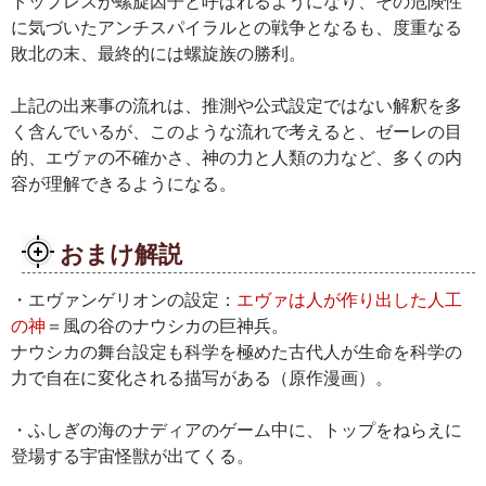
トップレスが螺旋因子と呼ばれるようになり、その危険性
に気づいたアンチスパイラルとの戦争となるも、度重なる
敗北の末、最終的には螺旋族の勝利。
上記の出来事の流れは、推測や公式設定ではない解釈を多
く含んでいるが、このような流れで考えると、ゼーレの目
的、エヴァの不確かさ、神の力と人類の力など、多くの内
容が理解できるようになる。
おまけ解説
・エヴァンゲリオンの設定：
エヴァは人が作り出した人工
の神
＝風の谷のナウシカの巨神兵。
ナウシカの舞台設定も科学を極めた古代人が生命を科学の
力で自在に変化される描写がある（原作漫画）。
・ふしぎの海のナディアのゲーム中に、トップをねらえに
登場する宇宙怪獣が出てくる。