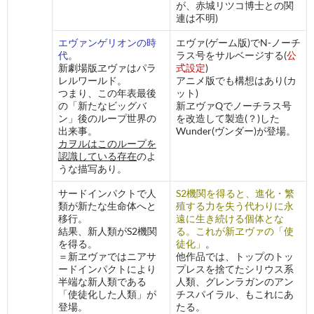
が、赤城リツコ博士との関
連は不明)
エヴァンゲリオンの時
エヴァ(ゲーム版)でN-ノーチ
代
。
ラス号をサルベージする(
公
新劇場版ヱヴァはパラ
式設定
)
レルワールド。
アニメ版でも構想はあり(カ
つまり、この年表最後
ット)
の「新たなビッグバ
新ヱヴァQでノーチラス号
ン」後のループ世界の
を改造して製造(？)した
出来事。
Wunder(ヴンダー)が登場。
カヲルはこのループを
認識している存在
のよ
うな描写あり。
サードインパクトで人
S2機関を得ると、進化・繁
類が新たな生命体へと
殖する力を失う代わりに永
移行。
遠に生き続ける個体とな
結果、新人類がS2機関
る。これが新ヱヴァの「使
を得る。
徒化」
。
＝新ヱヴァではニアサ
他作品では、トップのトッ
ードインパクトにより
プレスを捨てたシリウス系
半端な新人類である
人類、グレンラガンのアン
「使徒化した人類」が
チスパイラル、もこれにあ
登場。
たる。