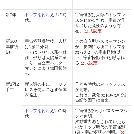
新0年
トップをねらえ！
の時
宇宙怪獣は人類のトップレ
代。
スを止めるため、宇宙が作
り出した免疫のような存
在。(
公式設定
)
新300
宇宙怪獣掃討後、人類
この自立型バスターマシン
年前後
は2派に分裂。
が、皮肉にも後にトップを
(?)
一方はシリウス系へ移
ねらえ2！の宇宙怪獣(以
住、残りは太陽系に留
下、宇宙怪獣(仮))と呼ばれ
まり、自立型バスター
る(
公式設定
)
マシンにより鎖国状態
へ。
新1万2
新人類の中に、トップ
子ども時代のみトップレス
千年
レスを使いこなす個体
が発動。
が発生。
これは、変化(進化)の源であ
る螺旋因子に由来?
トップをねらえ2!
の時
宇宙怪獣(仮)はバスターマシ
代
ンと判明。
変動重力源とされていたも
のがトップ時代の宇宙怪獣
(真・宇宙怪獣)と判明。(
公