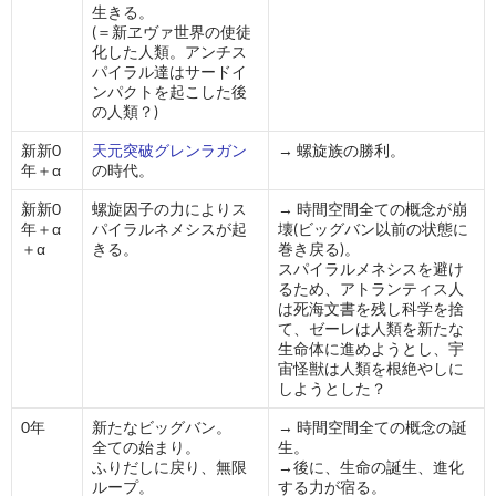
生きる。
(＝新ヱヴァ世界の使徒
化した人類。アンチス
パイラル達はサードイ
ンパクトを起こした後
の人類？)
新新0
天元突破グレンラガン
→ 螺旋族の勝利。
年＋α
の時代。
新新0
螺旋因子の力によりス
→ 時間空間全ての概念が崩
年＋α
パイラルネメシスが起
壊(ビッグバン以前の状態に
＋α
きる。
巻き戻る)。
スパイラルメネシスを避け
るため、アトランティス人
は死海文書を残し科学を捨
て、ゼーレは人類を新たな
生命体に進めようとし、宇
宙怪獣は人類を根絶やしに
しようとした？
0年
新たなビッグバン。
→ 時間空間全ての概念の誕
全ての始まり。
生。
ふりだしに戻り、無限
→後に、生命の誕生、進化
ループ。
する力が宿る。