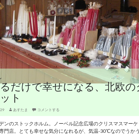
ン
てるだけで幸せになる、北欧の
ケット
/29
あすたま
コメントする
デンのストックホルム。ノーベル記念広場のクリスマスマーケ
専門店。とても幸せな気分になれるが、気温-30℃なのでうか