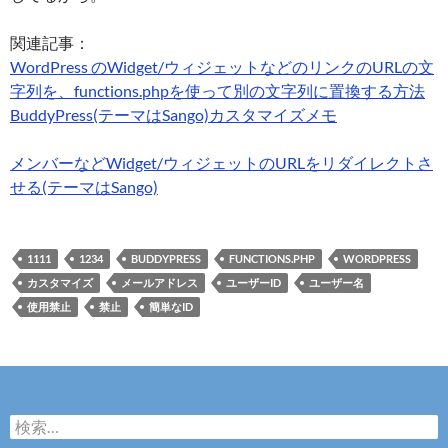
関連記事：
WordPress のWidget/ウィジェットなどのリンクのURLの文
字列を、functions.phpを使って別の文字列に置換する方法
BuddyPress(テーマはSango)カスタマイズメモ
メンバーなどWidget/ウィジェットのURLをリダイレクトさ
せる(テーマはSango)
1111
1234
BUDDYPRESS
FUNCTIONS.PHP
WORDPRESS
カスタマイズ
メールアドレス
ユーザーID
ユーザー名
使用禁止
禁止
簡単なID
検
索