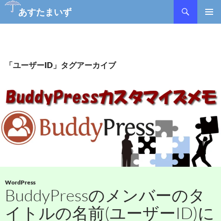
あすたまいず
コ
メインメ
ン
ニュー
テ
ン
ツ
「ユーザーID」タグアーカイブ
へ
ス
キ
ッ
プ
WordPress
BuddyPressのメンバーのタ
イトルの名前(ユーザーID)に