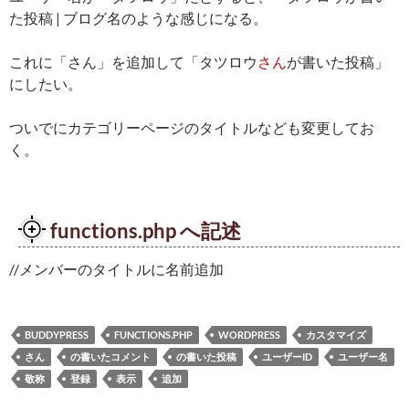
た投稿 | ブログ名のような感じになる。
これに「さん」を追加して「タツロウ
さん
が書いた投稿」
にしたい。
ついでにカテゴリーページのタイトルなども変更してお
く。
functions.php へ記述
//メンバーのタイトルに名前追加
BUDDYPRESS
FUNCTIONS.PHP
WORDPRESS
カスタマイズ
さん
の書いたコメント
の書いた投稿
ユーザーID
ユーザー名
敬称
登録
表示
追加