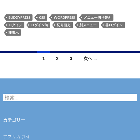
BUDDYPRESS
CSS
WORDPRESS
メニュー切り替え
ログイン
ログイン時
切り替え
別メニュー
非ログイン
非表示
投
1
2
3
次へ →
稿
ナ
ビ
検
ゲ
索
:
ー
カテゴリー
シ
ョ
アフリカ
(15)