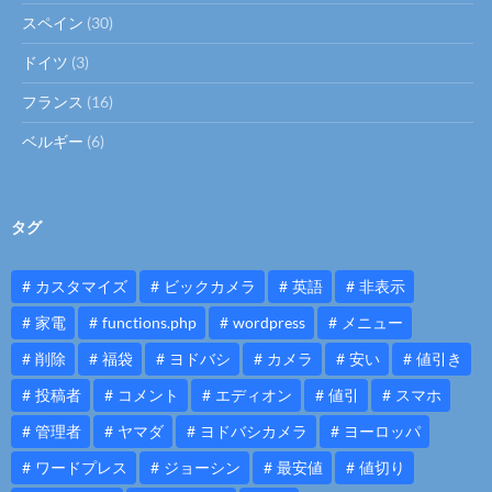
スペイン
(30)
ドイツ
(3)
フランス
(16)
ベルギー
(6)
タグ
カスタマイズ
ビックカメラ
英語
非表示
家電
functions.php
wordpress
メニュー
削除
福袋
ヨドバシ
カメラ
安い
値引き
投稿者
コメント
エディオン
値引
スマホ
管理者
ヤマダ
ヨドバシカメラ
ヨーロッパ
ワードプレス
ジョーシン
最安値
値切り