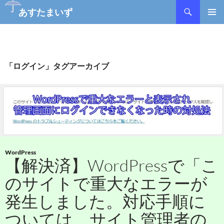
あすたまいず
コ
メインメ
ン
ニュー
テ
ン
ツ
「ログイン」タグアーカイブ
へ
ス
キ
ッ
プ
WordPress
【解決済】WordPressで「こ
のサイトで重大なエラーが
発生しました。対応手順に
ついては、サイト管理者の