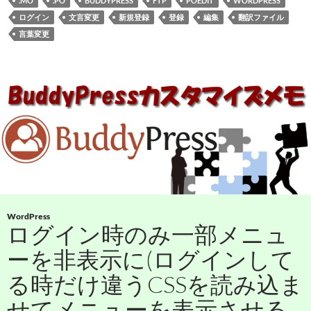
.MO
.PO
BUDDYPRESS
FTP
POEDIT
WORDPRESS
ログイン
文言変更
新規登録
登録
編集
翻訳ファイル
言葉変更
WordPress
ログイン時のみ一部メニュ
ーを非表示に(ログインして
る時だけ違うCSSを読み込ま
せてメニューを表示させる