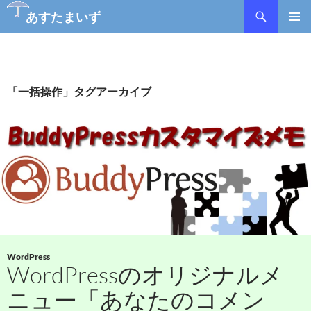
あすたまいず
コ
メインメ
ン
ニュー
テ
ン
ツ
「一括操作」タグアーカイブ
へ
ス
キ
ッ
プ
WordPress
WordPressのオリジナルメ
ニュー「あなたのコメン