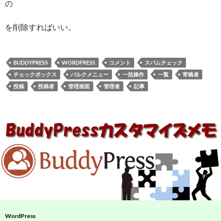
の
を削除すればいい。
BUDDYPRESS
WORDPRESS
コメント
スパムチェック
チェックボックス
バルクメニュー
一括操作
一覧
寄稿者
投稿
投稿者
管理画面
管理者
記事
WordPress