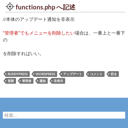
functions.php へ記述
//本体のアップデート通知を非表示
“管理者”でもメニューを削除したい
場合は、一番上と一番下
の
を削除すればいい。
BUDDYPRESS
WORDPRESS
アップデート
コメント
切る
更新
管理者
通知
非表示
検
索
: