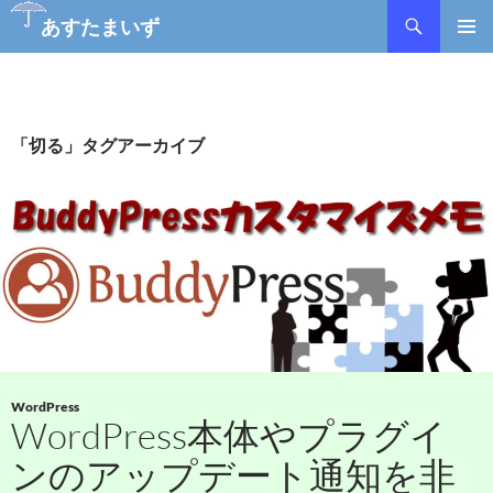
あすたまいず
コ
メインメ
ン
ニュー
テ
ン
ツ
「切る」タグアーカイブ
へ
ス
キ
ッ
プ
WordPress
WordPress本体やプラグイ
ンのアップデート通知を非