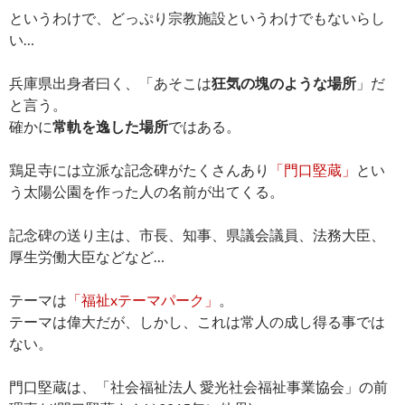
というわけで、どっぷり宗教施設というわけでもないらし
い…
兵庫県出身者曰く、「あそこは
狂気の塊のような場所
」だ
と言う。
確かに
常軌を逸した場所
ではある。
鶏足寺には立派な記念碑がたくさんあり
「門口堅蔵」
とい
う太陽公園を作った人の名前が出てくる。
記念碑の送り主は、市長、知事、県議会議員、法務大臣、
厚生労働大臣などなど…
テーマは
「福祉xテーマパーク」
。
テーマは偉大だが、しかし、これは常人の成し得る事では
ない。
門口堅蔵は、「社会福祉法人 愛光社会福祉事業協会」の前