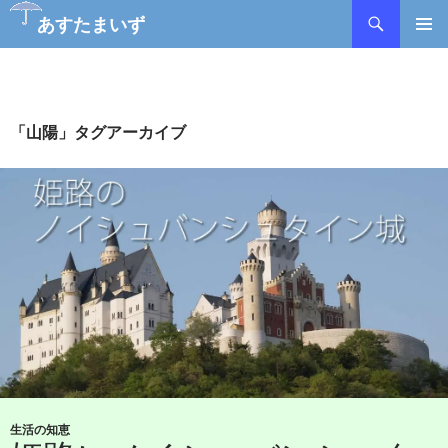
あすたまいず
コ
メインメ
ン
ニュー
テ
ン
ツ
「山陽」タグアーカイブ
へ
ス
キ
ッ
プ
生活の知恵