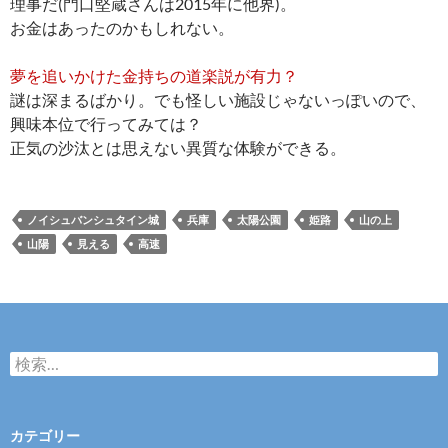
理事だ(門口堅蔵さんは2015年に他界)。
お金はあったのかもしれない。
夢を追いかけた金持ちの道楽説が有力？
謎は深まるばかり。でも怪しい施設じゃないっぽいので、
興味本位で行ってみては？
正気の沙汰とは思えない異質な体験ができる。
ノイシュバンシュタイン城
兵庫
太陽公園
姫路
山の上
山陽
見える
高速
検
索
:
カテゴリー