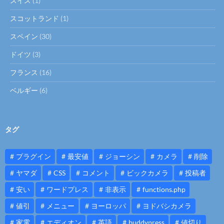
スイス
(1)
スコットランド
(1)
スペイン
(30)
ドイツ
(3)
フランス
(16)
ベルギー
(6)
タグ
プラグイン
最安値
ジョーシン
カメラ
削除
ヤマダ
CSS
コメント
ビックカメラ
投稿者
安い
ワードプレス
非表示
functions.php
値引
メニュー
ヨーロッパ
ヨドバシカメラ
家電
エディオン
英語
buddypress
値切り