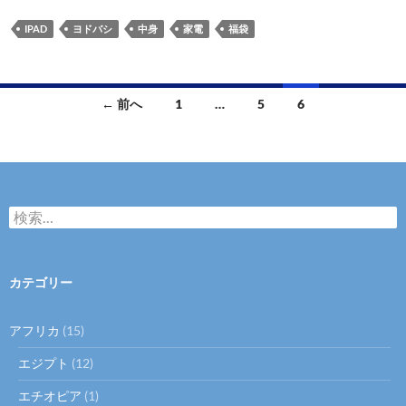
IPAD
ヨドバシ
中身
家電
福袋
投
← 前へ
1
…
5
6
稿
ナ
ビ
検
ゲ
索
:
ー
カテゴリー
シ
ョ
アフリカ
(15)
ン
エジプト
(12)
エチオピア
(1)