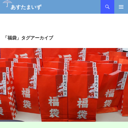
あすたまいず
コ
メインメ
ン
ニュー
テ
ン
ツ
「福袋」タグアーカイブ
へ
ス
キ
ッ
プ