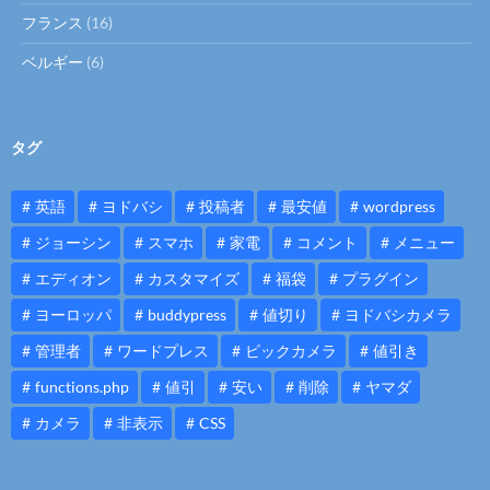
フランス
(16)
ベルギー
(6)
タグ
英語
ヨドバシ
投稿者
最安値
wordpress
ジョーシン
スマホ
家電
コメント
メニュー
エディオン
カスタマイズ
福袋
プラグイン
ヨーロッパ
buddypress
値切り
ヨドバシカメラ
管理者
ワードプレス
ビックカメラ
値引き
functions.php
値引
安い
削除
ヤマダ
カメラ
非表示
CSS