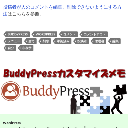
投稿者が人のコメントを編集、削除できないようにする方
法
はこちらを参照。
BUDDYPRESS
WORDPRESS
コメント
コメントアウト
メニュー
全て
削除
承認済み
投稿者
管理者
編集
自分
非表示
WordPress