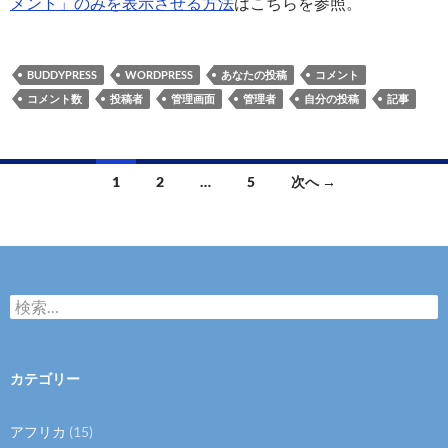
メント」のみを表示させる方法
はこちらを参照。
BUDDYPRESS
WORDPRESS
あなたの投稿
コメント
コメント数
投稿者
管理画面
管理者
自分の投稿
記事
投
1
2
…
5
次へ →
稿
ナ
ビ
検
ゲ
索
:
ー
カテゴリー
シ
ョ
アフリカ
(15)