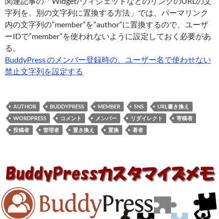
関連記事の「Widget/ウィジェットなどのリンクのURLの文
字列を、別の文字列に置換する方法」では、パーマリンク
内の文字列の”member”を”author”に置換するので、ユーザ
ーIDで”member”を使われないように設定しておく必要があ
る。
BuddyPress のメンバー登録時の、ユーザー名で使わせない
禁止文字列を設定する
AUTHOR
BUDDYPRESS
MEMBER
SNS
URL書き換え
WORDPRESS
コメント
メンバー
リダイレクト
寄稿者
投稿者
管理者
置き換え
置換
著者