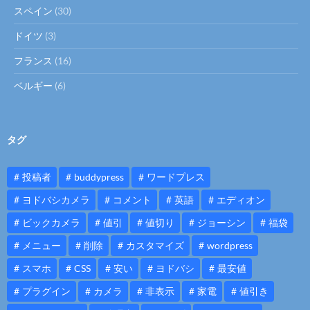
スペイン
(30)
ドイツ
(3)
フランス
(16)
ベルギー
(6)
タグ
投稿者
buddypress
ワードプレス
ヨドバシカメラ
コメント
英語
エディオン
ビックカメラ
値引
値切り
ジョーシン
福袋
メニュー
削除
カスタマイズ
wordpress
スマホ
CSS
安い
ヨドバシ
最安値
プラグイン
カメラ
非表示
家電
値引き