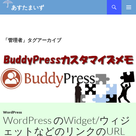
あすたまいず
コ
メインメ
ン
ニュー
テ
ン
ツ
「管理者」タグアーカイブ
へ
ス
キ
ッ
プ
WordPress
WordPress のWidget/ウィジ
ェットなどのリンクのURL