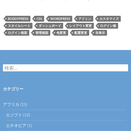
BUDDYPRESS
CSS
WORDPRESS
アドミン
カスタマイズ
スタイルシート
ダッシュボード
レイアウト変更
ログイン後
ログイン画面
管理画面
色変更
配置変更
非表示
検
索
:
カテゴリー
アフリカ
(15)
エジプト
(12)
エチオピア
(1)