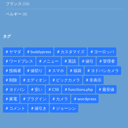
フランス
(16)
ベルギー
(6)
タグ
ヤマダ
buddypress
カスタマイズ
ヨーロッパ
ワードプレス
メニュー
英語
値引
管理者
投稿者
値切り
スマホ
福袋
ヨドバシカメラ
削除
エディオン
ビックカメラ
非表示
ヨドバシ
安い
CSS
functions.php
最安値
家電
プラグイン
カメラ
wordpress
コメント
値引き
ジョーシン