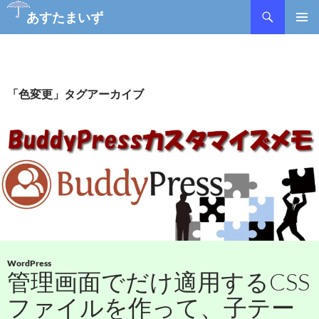
あすたまいず
コ
メインメ
ン
ニュー
テ
ン
ツ
「色変更」タグアーカイブ
へ
ス
キ
ッ
プ
WordPress
管理画面でだけ適用するCSS
ファイルを作って、子テー