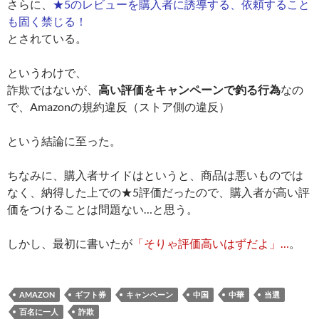
さらに、
★5のレビューを購入者に誘導する、依頼すること
も固く禁じる！
とされている。
というわけで、
詐欺ではないが、
高い評価をキャンペーンで釣る行為
なの
で、Amazonの規約違反（ストア側の違反）
という結論に至った。
ちなみに、購入者サイドはというと、商品は悪いものでは
なく、納得した上での★5評価だったので、購入者が高い評
価をつけることは問題ない…と思う。
しかし、最初に書いたが
「そりゃ評価高いはずだよ」…
。
AMAZON
ギフト券
キャンペーン
中国
中華
当選
百名に一人
詐欺