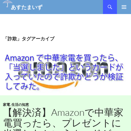
あすたまいず
コ
メインメ
ン
ニュー
テ
ン
ツ
「詐欺」タグアーカイブ
へ
ス
キ
ッ
プ
家電
,
生活の知恵
【解決済】Amazonで中華家
電買ったら、プレゼントに