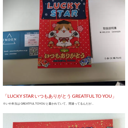
「LUCKY STAR いつもありがとう GREATFUL TO YOU」
※いや本当は GREATFUL TOYOU と書かれていて、間違ってるんだが…