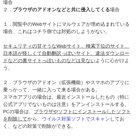
場合
２．
ブラウザのアドオンなどと共に侵入してくる
場合
１．閲覧中のWebサイトにマルウェアが埋め込まれている
場合、これはコチラ側では対処のしようがない。
セキュリティの甘そうなWebサイト、検索下位のサイト、
日本語が怪しくて自動翻訳っぽいサイト、違法ダウンロー
ドなどの裏サイトっぽいものなどは見ない
ように心がけよ
う。
２．ブラウザのアドオン（拡張機能）やスマホのアプリに
乗っかって、一緒に入って来る場合がある。
スマホアプリの場合は、最近インストールしたもの（特に
公式アプリでないものは注意）をアンインストールする。
PCの場合は、
ブラウザやソフトにインストールしたソフト
を削除して
から、
ウイルス対策ソフトでスキャン
してお
く、などの対策で削除ができる。