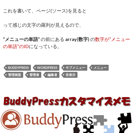
これを書いて、ページ(ソース)を見ると
って感じの文字の羅列が見えるので、
“メニューの単語”
の前にある
array(数字)
の
数字が”メニュー
の単語”のID
になっている。
BUDDYPRESS
WORDPRESS
サブメニュー
メニュー
管理画面
管理者
編集者
非表示