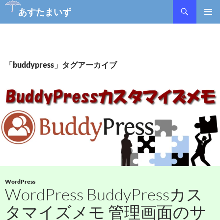
あすたまいず
コ
メインメ
ン
ニュー
テ
ン
ツ
「buddypress」タグアーカイブ
へ
ス
キ
ッ
プ
WordPress
WordPress BuddyPressカス
タマイズメモ 管理画面のサ