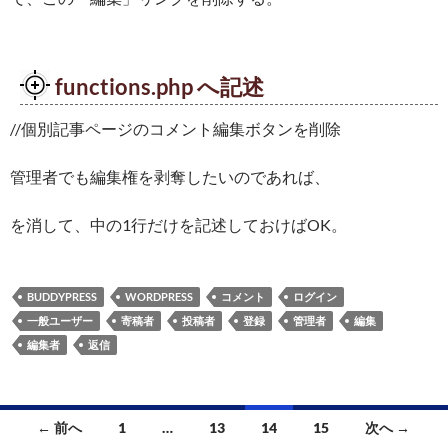
functions.php へ記述
//個別記事ページのコメント編集ボタンを削除
管理者でも編集権を剥奪したいのであれば、
を消して、中の1行だけを記述しておけばOK。
BUDDYPRESS
WORDPRESS
コメント
ログイン
一般ユーザー
寄稿者
投稿者
登録
管理者
編集
編集者
返信
投
← 前へ
1
…
13
14
15
次へ →