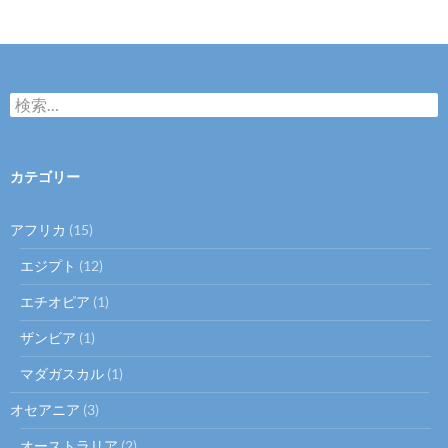
稿
ナ
ビ
検
ゲ
索
:
ー
カテゴリー
シ
ョ
アフリカ
(15)
ン
エジプト
(12)
エチオピア
(1)
ザンビア
(1)
マダガスカル
(1)
オセアニア
(3)
オーストラリア
(2)