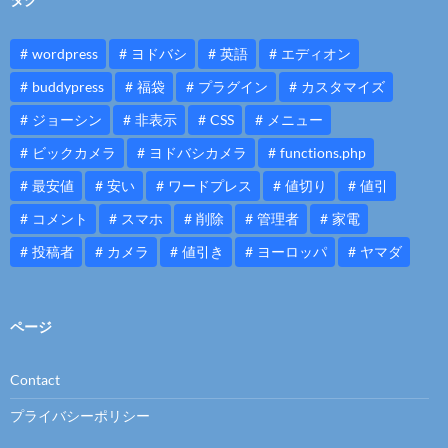
wordpress
ヨドバシ
英語
エディオン
buddypress
福袋
プラグイン
カスタマイズ
ジョーシン
非表示
CSS
メニュー
ビックカメラ
ヨドバシカメラ
functions.php
最安値
安い
ワードプレス
値切り
値引
コメント
スマホ
削除
管理者
家電
投稿者
カメラ
値引き
ヨーロッパ
ヤマダ
ページ
Contact
プライバシーポリシー