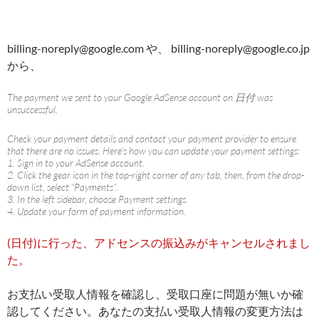
billing-noreply@google.com や、 billing-noreply@google.co.jp
から、
The payment we sent to your Google AdSense account on 日付 was
unsuccessful.
Check your payment details and contact your payment provider to ensure
that there are no issues. Here’s how you can update your payment settings:
1. Sign in to your AdSense account.
2. Click the gear icon in the top-right corner of any tab, then, from the drop-
down list, select “Payments”.
3. In the left sidebar, choose Payment settings.
4. Update your form of payment information.
(日付)に行った、アドセンスの振込みがキャンセルされまし
た。
お支払い受取人情報を確認し、受取口座に問題が無いか確
認してください。あなたの支払い受取人情報の変更方法は