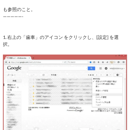
も参照のこと。
—————-
1. 右上の「歯車」のアイコン をクリックし、[設定] を選
択。