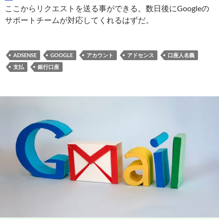
ここからリクエストを送る事ができる。数日後にGoogleの
サポートチームが対応してくれるはずだ。
ADSENSE
GOOGLE
アカウント
アドセンス
口座人名義
支払
銀行口座