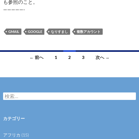
も参照のこと。
—————-
GMAIL
GOOGLE
なりすまし
複数アカウント
投
← 前へ
1
2
3
次へ →
稿
ナ
ビ
検
ゲ
索
:
ー
カテゴリー
シ
ョ
アフリカ
(15)