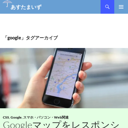
あすたまいず
コ
メインメ
ン
ニュー
テ
ン
ツ
「google」タグアーカイブ
へ
ス
キ
ッ
プ
CSS
,
Google
,
スマホ・パソコン・Web関連
Googleマップをレスポンシ