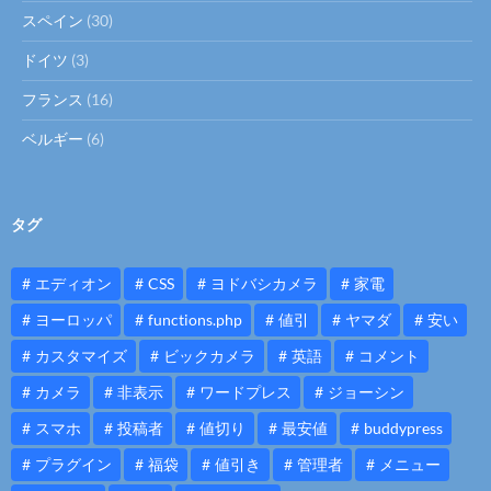
スペイン
(30)
ドイツ
(3)
フランス
(16)
ベルギー
(6)
タグ
エディオン
CSS
ヨドバシカメラ
家電
ヨーロッパ
functions.php
値引
ヤマダ
安い
カスタマイズ
ビックカメラ
英語
コメント
カメラ
非表示
ワードプレス
ジョーシン
スマホ
投稿者
値切り
最安値
buddypress
プラグイン
福袋
値引き
管理者
メニュー