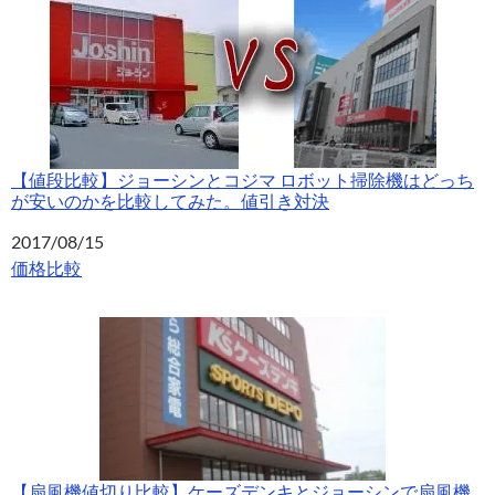
【値段比較】ジョーシンとコジマ ロボット掃除機はどっち
が安いのかを比較してみた。値引き対決
日付
2017/08/15
関連理由
価格比較
【扇風機値切り比較】ケーズデンキとジョーシンで扇風機