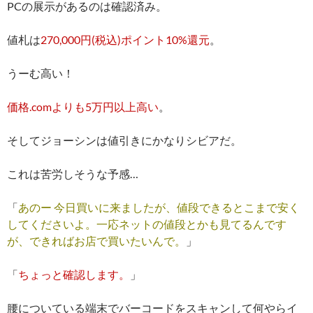
PCの展示があるのは確認済み。
値札は
270,000円(税込)ポイント10%還元
。
うーむ高い！
価格.comよりも5万円以上高い
。
そしてジョーシンは値引きにかなりシビアだ。
これは苦労しそうな予感…
「
あのー 今日買いに来ましたが、値段できるとこまで安く
してくださいよ。一応ネットの値段とかも見てるんです
が、できればお店で買いたいんで。
」
「
ちょっと確認します。
」
腰についている端末でバーコードをスキャンして何やらイ