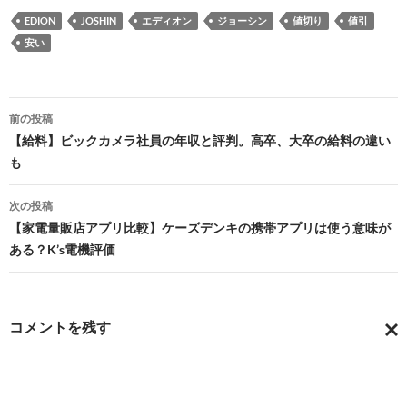
EDION
JOSHIN
エディオン
ジョーシン
値切り
値引
安い
投
前の投稿
稿
【給料】ビックカメラ社員の年収と評判。高卒、大卒の給料の違い
も
ナ
ビ
次の投稿
【家電量販店アプリ比較】ケーズデンキの携帯アプリは使う意味が
ゲ
ある？K’s電機評価
ー
シ
コメントを残す
ョ
コ
ン
メ
ン