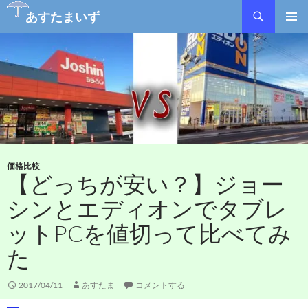
あすたまいず
コ
メインメ
ン
ニュー
テ
ン
ツ
へ
ス
キ
ッ
プ
価格比較
【どっちが安い？】ジョー
シンとエディオンでタブレ
ットPCを値切って比べてみ
た
2017/04/11
あすたま
コメントする