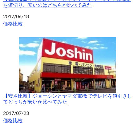
を値切り、安いのはどちらか比べてみた
日付
2017/06/18
関連理由
価格比較
【安さ比較】ジョーシンとヤマダ電機 でテレビを値引きし
てどっちが安いか比べてみた
日付
2017/07/23
関連理由
価格比較