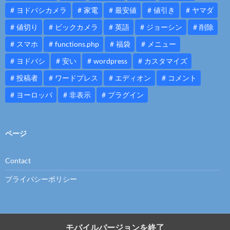
ヨドバシカメラ
家電
最安値
値引き
ヤマダ
値切り
ビックカメラ
英語
ジョーシン
削除
スマホ
functions.php
福袋
メニュー
ヨドバシ
安い
wordpress
カスタマイズ
投稿者
ワードプレス
エディオン
コメント
ヨーロッパ
非表示
プラグイン
ページ
Contact
プライバシーポリシー
モバイルバージョンを終了