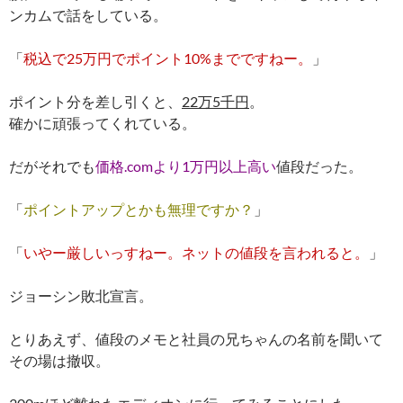
ンカムで話をしている。
「
税込で25万円でポイント10%までですねー。
」
ポイント分を差し引くと、
22万5千円
。
確かに頑張ってくれている。
だがそれでも
価格.comより1万円以上高い
値段だった。
「
ポイントアップとかも無理ですか？
」
「
いやー厳しいっすねー。ネットの値段を言われると。
」
ジョーシン敗北宣言。
とりあえず、値段のメモと社員の兄ちゃんの名前を聞いて
その場は撤収。