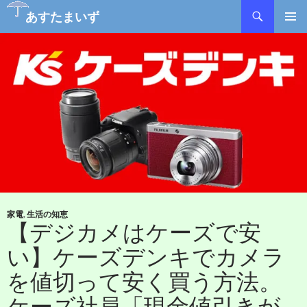
あすたまいず
コ
メインメ
ン
ニュー
テ
ン
ツ
へ
ス
キ
ッ
プ
家電
,
生活の知恵
【デジカメはケーズで安
い】ケーズデンキでカメラ
を値切って安く買う方法。
ケーズ社員「現金値引きが