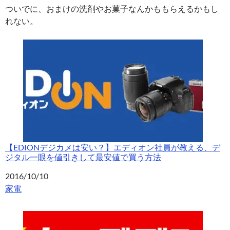
ついでに、おまけの洗剤やお菓子なんかももらえるかもし
れない。
【EDIONデジカメは安い？】エディオン社員が教える、デ
ジタル一眼を値引きして最安値で買う方法
日付
2016/10/10
関連理由
家電