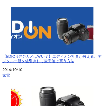
【EDIONデジカメは安い？】エディオン社員が教える、デ
ジタル一眼を値引きして最安値で買う方法
日付
2016/10/10
関連理由
家電