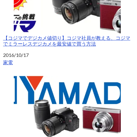
【コジマでデジカメ値切り】コジマ社員が教える、コジマ
でミラーレスデジカメを最安値で買う方法
日付
2016/10/17
関連理由
家電