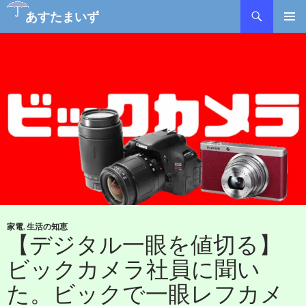
あすたまいず
コ
メインメ
ン
ニュー
テ
ン
ツ
へ
ス
キ
ッ
プ
家電
,
生活の知恵
【デジタル一眼を値切る】
ビックカメラ社員に聞い
た。ビックで一眼レフカメ