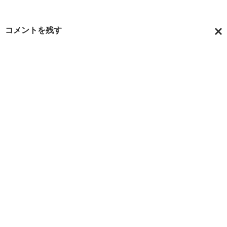
シ
コメントを残す
ョ
コ
ン
メ
ン
ト
を
キ
ャ
ン
セ
ル