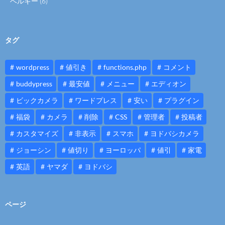
ベルギー
(6)
タグ
wordpress
値引き
functions.php
コメント
buddypress
最安値
メニュー
エディオン
ビックカメラ
ワードプレス
安い
プラグイン
福袋
カメラ
削除
CSS
管理者
投稿者
カスタマイズ
非表示
スマホ
ヨドバシカメラ
ジョーシン
値切り
ヨーロッパ
値引
家電
英語
ヤマダ
ヨドバシ
ページ