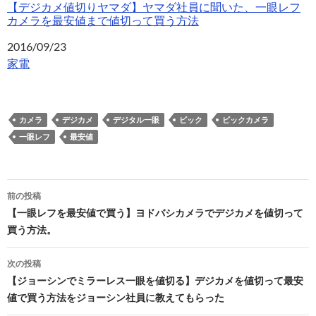
【デジカメ値切りヤマダ】ヤマダ社員に聞いた、一眼レフ
カメラを最安値まで値切って買う方法
日付
2016/09/23
関連理由
家電
カメラ
デジカメ
デジタル一眼
ビック
ビックカメラ
一眼レフ
最安値
投
前の投稿
稿
【一眼レフを最安値で買う】ヨドバシカメラでデジカメを値切って
買う方法。
ナ
ビ
次の投稿
【ジョーシンでミラーレス一眼を値切る】デジカメを値切って最安
ゲ
値で買う方法をジョーシン社員に教えてもらった
ー