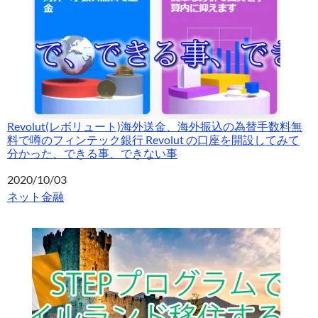
Revolut(レボリュート)海外送金、海外振込の為替手数料無
料で噂のフィンテック銀行 Revolut の口座を開設してみて
分かった、できる事、できない事
日付
2020/10/03
関連理由
ネット金融