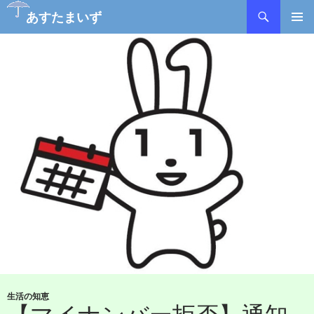
あすたまいず
コ
メインメ
ン
ニュー
テ
ン
ツ
へ
ス
キ
ッ
プ
生活の知恵