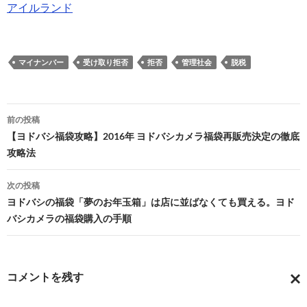
関連理由
アイルランド
マイナンバー
受け取り拒否
拒否
管理社会
脱税
投
前の投稿
稿
【ヨドバシ福袋攻略】2016年 ヨドバシカメラ福袋再販売決定の徹底
攻略法
ナ
ビ
次の投稿
ヨドバシの福袋「夢のお年玉箱」は店に並ばなくても買える。ヨド
ゲ
バシカメラの福袋購入の手順
ー
シ
コメントを残す
ョ
コ
ン