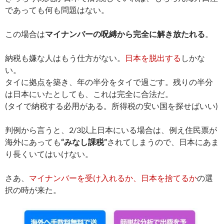
であっても何も問題はない。
この場合は
マイナンバーの呪縛から完全に解き放たれる
。
納税も嫌な人はもう仕方がない。
日本を脱出する
しかな
い。
タイに拠点を築き、年の半分をタイで過ごす。残りの半分
は日本にいたとしても、これは完全に合法だ。
(タイで納税する必用がある。所得税の安い国を探せばいい)
判例から言うと、2/3以上日本にいる場合は、例え住民票が
海外にあっても
“みなし課税”
されてしまうので、日本にあま
り長くいてはいけない。
さあ、
マイナンバーを受け入れるか、日本を捨てるか
の選
択の時が来た。