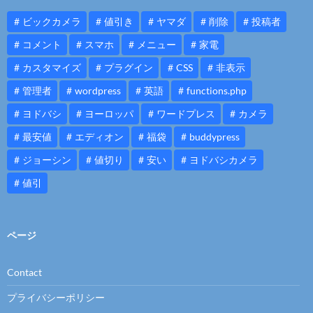
ビックカメラ
値引き
ヤマダ
削除
投稿者
コメント
スマホ
メニュー
家電
カスタマイズ
プラグイン
CSS
非表示
管理者
wordpress
英語
functions.php
ヨドバシ
ヨーロッパ
ワードプレス
カメラ
最安値
エディオン
福袋
buddypress
ジョーシン
値切り
安い
ヨドバシカメラ
値引
ページ
Contact
プライバシーポリシー