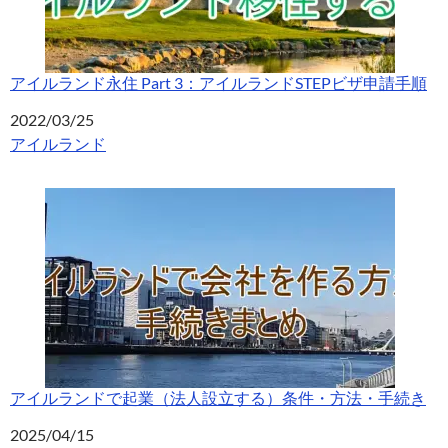
アイルランド永住 Part 3：アイルランドSTEPビザ申請手順
日付
2022/03/25
関連理由
アイルランド
アイルランドで起業（法人設立する）条件・方法・手続き
日付
2025/04/15