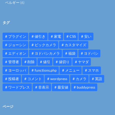
ベルギー
(6)
タグ
プラグイン
値引き
家電
CSS
安い
ジョーシン
ビックカメラ
カスタマイズ
エディオン
ヨドバシカメラ
福袋
ヨドバシ
管理者
削除
値引
値切り
ヤマダ
ヨーロッパ
functions.php
メニュー
スマホ
投稿者
コメント
wordpress
カメラ
英語
ワードプレス
非表示
最安値
buddypress
ページ