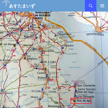
あすたまいず
コ
メインメ
ン
ニュー
テ
ン
ツ
へ
ス
キ
ッ
プ