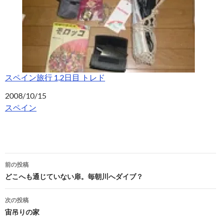
スペイン旅行 1,2日目 トレド
日付
2008/10/15
関連理由
スペイン
投
前の投稿
稿
どこへも通じていない扉。毎朝川へダイブ？
ナ
次の投稿
ビ
宙吊りの家