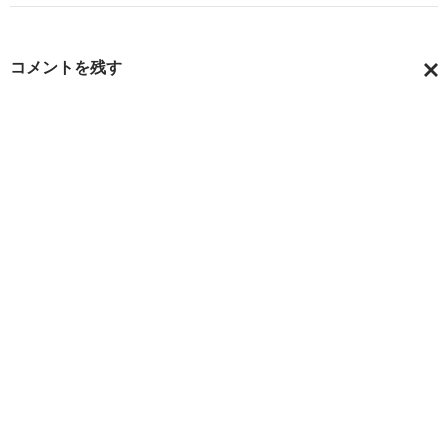
ゲ
ー
コメントを残す
シ
コ
ョ
メ
ン
ン
ト
を
キ
ャ
ン
セ
ル