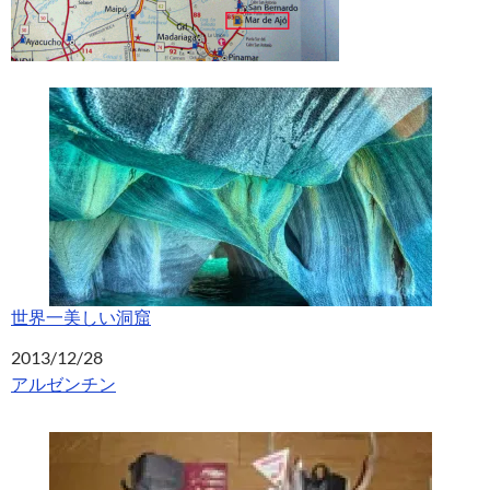
世界一美しい洞窟
日付
2013/12/28
関連理由
アルゼンチン