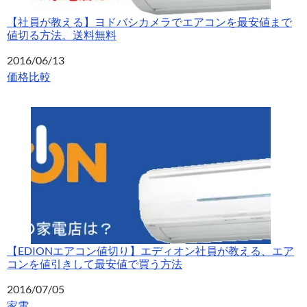
【社員が教える】ヨドバシカメラでエアコンを最安値まで
値切る方法。送料無料
日付
2016/06/13
関連理由
価格比較
【EDIONエアコン値切り】エディオン社員が教える、エア
コンを値引きして最安値で買う方法
日付
2016/07/05
関連理由
家電