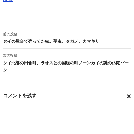
投
前の投稿
稿
タイの屋台で売ってた虫。芋虫、タガメ、カマキリ
ナ
次の投稿
ビ
タイ北部の田舎町、ラオスとの国境の町ノーンカイの謎の仏陀パー
ク
ゲ
ー
シ
コメントを残す
ョ
コ
メ
ン
ン
ト
を
キ