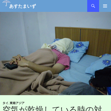
あすたまいず
コ
メインメ
ン
ニュー
テ
ン
ツ
へ
ス
キ
ッ
プ
タイ
,
東南アジア
空気が乾燥している時の対