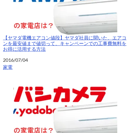
【ヤマダ電機エアコン値段】ヤマダ社員に聞いた、エアコ
ンを最安値まで値切って、キャンペーンでの工事費無料を
お得に活用する方法
日付
2016/07/04
関連理由
家電