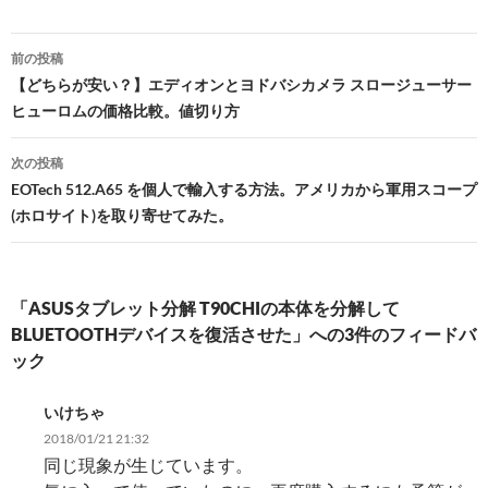
投
前の投稿
稿
【どちらが安い？】エディオンとヨドバシカメラ スロージューサー
ヒューロムの価格比較。値切り方
ナ
ビ
次の投稿
EOTech 512.A65 を個人で輸入する方法。アメリカから軍用スコープ
ゲ
(ホロサイト)を取り寄せてみた。
ー
シ
「ASUSタブレット分解 T90CHIの本体を分解して
ョ
BLUETOOTHデバイスを復活させた」への3件のフィードバ
ン
ック
いけちゃ
2018/01/21 21:32
同じ現象が生じています。