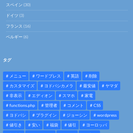
スペイン
(30)
ドイツ
(3)
フランス
(16)
ベルギー
(6)
タグ
メニュー
ワードプレス
英語
削除
カスタマイズ
ヨドバシカメラ
最安値
ヤマダ
非表示
エディオン
スマホ
家電
functions.php
管理者
コメント
CSS
ヨドバシ
プラグイン
ジョーシン
wordpress
値引き
安い
福袋
値引
ヨーロッパ