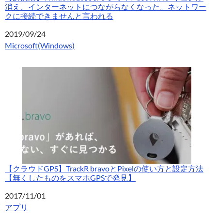
消え、インターネットにつながらなくなった。ネットワー
クに接続できませんと言われる
日付
2019/09/24
関連理由
Microsoft(Windows)
【クラウドGPS】TrackR bravoとPixelの使い方と設定方法
【無くしたものをスマホGPSで発見】
日付
2017/11/01
関連理由
アプリ