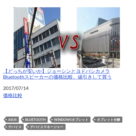
【どっちが安いか】ジョーシンとヨドバシカメラ
Bluetoothスピーカーの価格比較。値引きして買う
日付
2017/07/14
関連理由
価格比較
ASUS
BLUETOOTH
WINDOWSタブレット
タブレット分解
デバイス
デバイスマネージャー