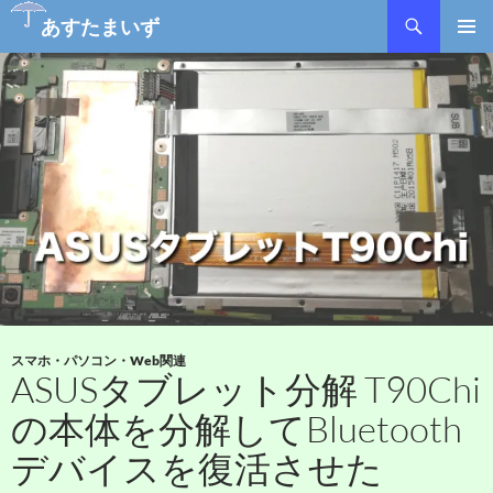
あすたまいず
コ
メインメ
ン
ニュー
テ
ン
ツ
へ
ス
キ
ッ
プ
スマホ・パソコン・Web関連
ASUSタブレット分解 T90Chi
の本体を分解してBluetooth
デバイスを復活させた