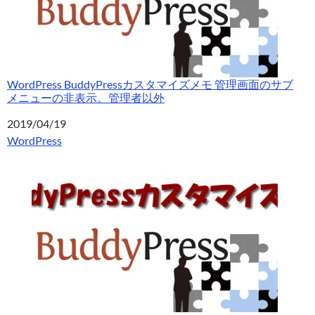
WordPress BuddyPressカスタマイズメモ 管理画面のサブ
メニューの非表示。管理者以外
日付
2019/04/19
関連理由
WordPress