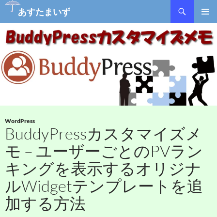
あすたまいず
コ
メインメ
ン
ニュー
テ
ン
ツ
へ
ス
キ
ッ
プ
WordPress
BuddyPressカスタマイズメ
モ – ユーザーごとのPVラン
キングを表示するオリジナ
ルWidgetテンプレートを追
加する方法