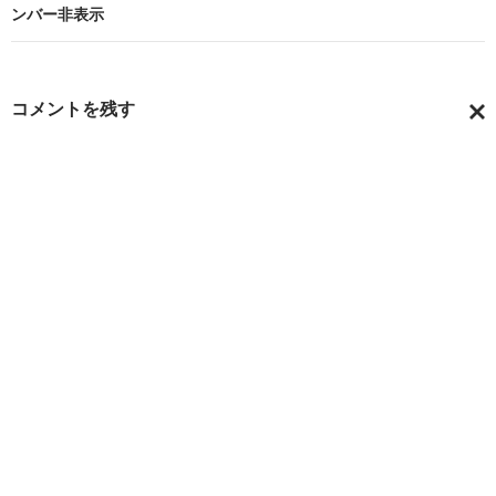
ゲ
ンバー非表示
ー
シ
コメントを残す
ョ
コ
ン
メ
ン
ト
を
キ
ャ
ン
セ
ル