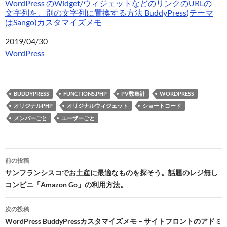
WordPress のWidget/ウィジェットなどのリンクのURLの
文字列を、別の文字列に置換する方法 BuddyPress(テーマ
はSango)カスタマイズメモ
日付
2019/04/30
関連理由
WordPress
BUDDYPRESS
FUNCTIONS.PHP
PV数集計
WORDPRESS
オリジナルPHP
オリジナルウィジェット
ショートコード
メンバーごと
ユーザーごと
投
前の投稿
稿
サンフランシスコでお土産に最適なものを探そう。話題のレジ無し
コンビニ「Amazon Go」の利用方法。
ナ
ビ
次の投稿
WordPress BuddyPressカスタマイズメモ – サイトフロントのアドミ