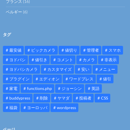
フランス
(16)
ベルギー
(6)
タグ
最安値
ビックカメラ
値切り
管理者
スマホ
ヨドバシ
値引き
コメント
カメラ
非表示
ヨドバシカメラ
カスタマイズ
安い
メニュー
プラグイン
エディオン
ワードプレス
値引
家電
functions.php
ジョーシン
英語
buddypress
削除
ヤマダ
投稿者
CSS
福袋
ヨーロッパ
wordpress
ページ