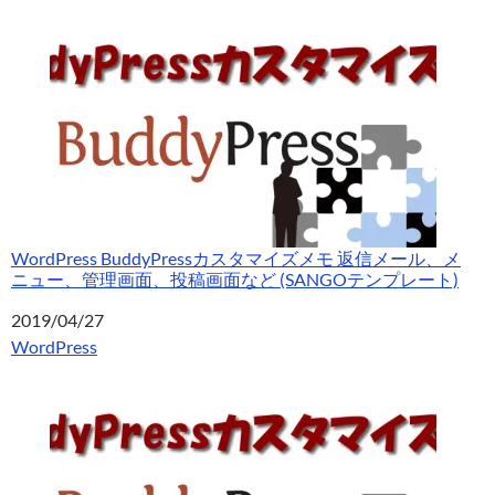
WordPress BuddyPressカスタマイズメモ 返信メール、メ
ニュー、管理画面、投稿画面など (SANGOテンプレート)
日付
2019/04/27
関連理由
WordPress