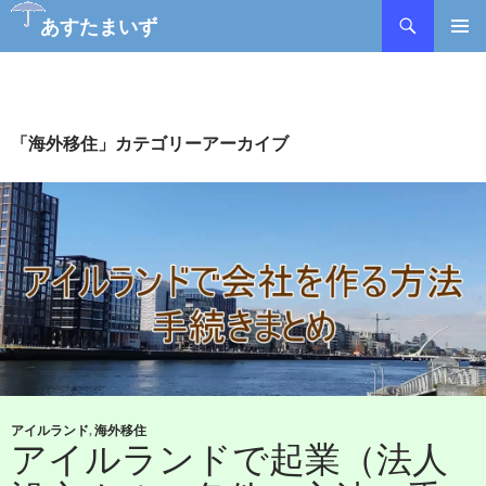
あすたまいず
コ
メインメ
ン
ニュー
テ
ン
ツ
「海外移住」カテゴリーアーカイブ
へ
ス
キ
ッ
プ
アイルランド
,
海外移住
アイルランドで起業（法人