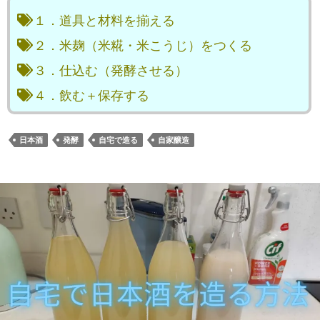
１．道具と材料を揃える
２．米麹（米糀・米こうじ）をつくる
３．仕込む（発酵させる）
４．飲む＋保存する
日本酒
発酵
自宅で造る
自家醸造