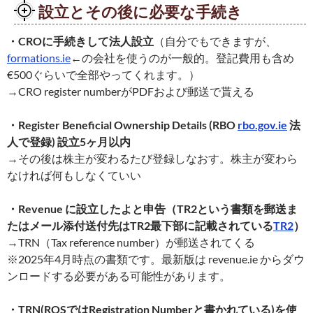
設立とその後に必要な手続き
・CROに手続きして法人設立
（自分でもできますが、
formations.ie
←の会社を使うのが一般的。登記費用も含め
€500ぐらいで全部やってくれます。）
→CRO register numberがPDFおよび郵送で貰える
・Register Beneficial Ownership Details (RBO
rbo.gov.ie
法
人で登録) 設立5ヶ月以内
→その後は株主が変わるたび登録しなおす。株主が変わら
なければ何もしなくていい
・Revenue に設立したよと申告（TR2という書類を郵送ま
たはメール添付送付先はTR2最下部に記載されている
TR2
）
→TRN（Tax reference number）が郵送されてくる
※2025年4月時点の書類です。最新版は revenue.ie からダウ
ンロードする必要がある可能性があります。
・TRN(ROSではRegistration Numberと書かれている)を使