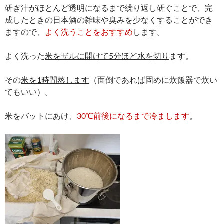
研ぎ汁がほとんど透明になるまで繰り返し研ぐことで、完
成したときの日本酒の雑味や臭みを少なくすることができ
ますので、
よく洗うことをおすすめ
します。
よく洗った
米をザルに開けて5分ほど水を切り
ます。
その
米を1時間蒸します
（面倒であれば固めに炊飯器で炊い
てもいい）。
米をバットにあけ、
30℃前後になるまで冷まします
。