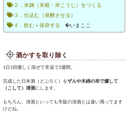
２．米麹（米糀・米こうじ）をつくる
３．仕込む（発酵させる）
４．飲む＋保存する
いまここ
酒かすを取り除く
1日1回優しく混ぜて常温で2週間。
完成した日本酒（どぶろく）を
ザルや木綿の布で濾して
（こして）清酒
にします。
もちろん、清酒といっても市販の清酒とは違い濁ってます
けどね。