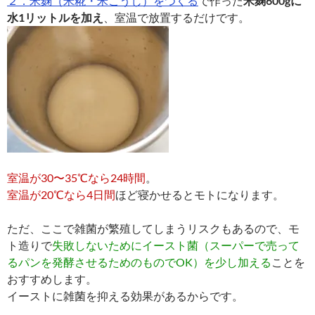
２．米麹（米糀・米こうじ）をつくる
で作った
米麹600gに
水1リットルを加え
、室温で放置するだけです。
室温が30〜35℃なら24時間
。
室温が20℃なら4日間
ほど寝かせるとモトになります。
ただ、ここで雑菌が繁殖してしまうリスクもあるので、モ
ト造りで
失敗しないためにイースト菌（スーパーで売って
るパンを発酵させるためのものでOK）を少し加える
ことを
おすすめします。
イーストに雑菌を抑える効果があるからです。