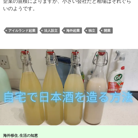
企業の規模によりますが、小さい会社だと相場はそれぐら
いのようです。
アイルランド起業
法人設立
海外起業
独立
開業
海外移住
,
生活の知恵