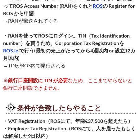
ってROS Access Number (RAN)をくれと
ROS
の Register for
ROS から申請
→RANが郵送されてくる
・RANを使ってROSにログイン。TIN（Tax Identification
number）を貰うため、Corporation Tax Registrationを
ROS.ie
で行う(最初の売上がたってから4週以内 or 設立12カ
月以内)
→TINがROS内で発行される
※
銀行口座開設に TIN が必要
なため、ここまでやらないと
銀行口座開設できません。
条件が合致したらやること
・VAT Registration（ROSにて、年商€37,500を超えたら）
・Employer Tax Registration（ROSにて、人を雇ったもしく
は解雇した9日以内）