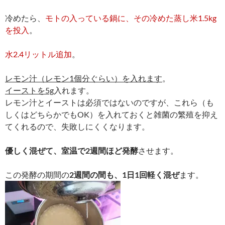
冷めたら、
モトの入っている鍋に、その冷めた蒸し米1.5kg
を投入
。
水2.4リットル追加
。
レモン汁（レモン1個分ぐらい）を入れます
。
イーストを5g
入れます。
レモン汁とイーストは必須ではないのですが、これら（も
しくはどちらかでもOK）を入れておくと雑菌の繁殖を抑え
てくれるので、失敗しにくくなります。
優しく混ぜて、室温で2週間ほど発酵
させます。
この発酵の期間の
2週間の間も、1日1回軽く混ぜ
ます。