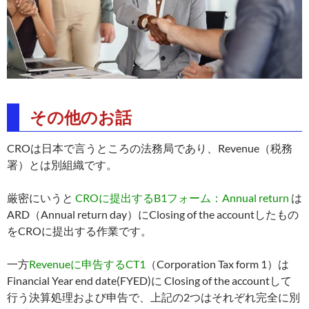
その他のお話
CROは日本で言うところの法務局であり、Revenue（税務
署）とは別組織です。
厳密にいうと
CROに提出するB1フォーム：Annual return
は
ARD（Annual return day）にClosing of the accountしたもの
をCROに提出する作業です。
一方
Revenueに申告するCT1
（Corporation Tax form 1）は
Financial Year end date(FYED)に Closing of the accountして
行う決算処理および申告で、上記の2つはそれぞれ完全に別