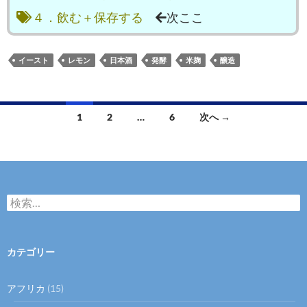
４．飲む＋保存する
次ここ
イースト
レモン
日本酒
発酵
米麹
醸造
投
1
2
…
6
次へ →
稿
ナ
ビ
検
ゲ
索
:
ー
カテゴリー
シ
ョ
アフリカ
(15)