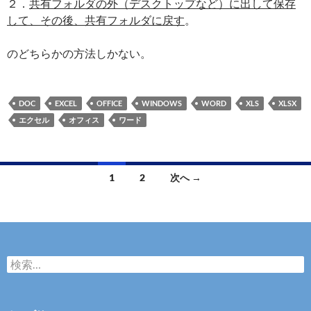
２．
共有フォルダの外（デスクトップなど）に出して保存
して、その後、共有フォルダに戻す
。
のどちらかの方法しかない。
DOC
EXCEL
OFFICE
WINDOWS
WORD
XLS
XLSX
エクセル
オフィス
ワード
投
1
2
次へ →
稿
ナ
ビ
検
ゲ
索
:
ー