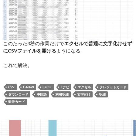
このたった3秒の作業だけで
エクセルで普通に文字化けせず
にCSVファイルを開ける
ようになる。
これで解決。
CSV
E-NAVI
EXCEL
Eナビ
エクセル
クレジットカード
ダウンロード
中国語
利用明細
文字化け
明細
楽天カード