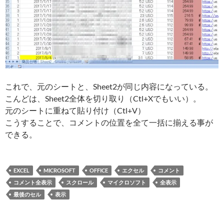
これで、元のシートと、Sheet2が同じ内容になっている。
こんどは、Sheet2全体を切り取り（Ctl+Xでもいい）。
元のシートに重ねて貼り付け（Ctl+V）
こうすることで、コメントの位置を全て一括に揃える事が
できる。
EXCEL
MICROSOFT
OFFICE
エクセル
コメント
コメント全表示
スクロール
マイクロソフト
全表示
最後のセル
表示