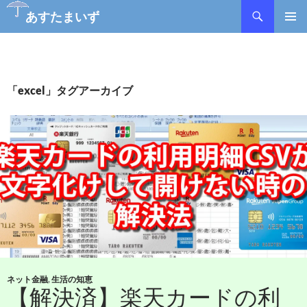
あすたまいず
コ
メインメ
ン
ニュー
テ
ン
ツ
「excel」タグアーカイブ
へ
ス
キ
ッ
プ
ネット金融
,
生活の知恵
【解決済】楽天カードの利