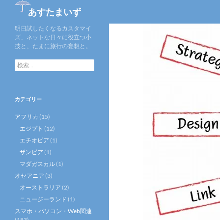
あすたまいず
明日試したくなるカスタマイ
ズ、ネットな日々に役立つ小
技と、たまに旅行の妄想と。
検
索
:
カテゴリー
アフリカ
(15)
エジプト
(12)
エチオピア
(1)
ザンビア
(1)
マダガスカル
(1)
オセアニア
(3)
オーストラリア
(2)
ニュージーランド
(1)
スマホ・パソコン・Web関連
(183)