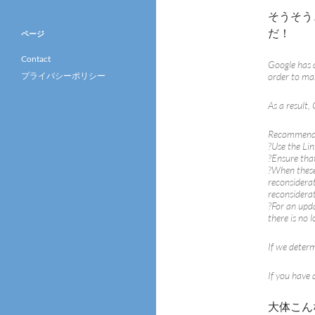
そうそう
だ！
ページ
Contact
Google has d
プライバシーポリシー
order to ma
As a result,
Recommende
?Use the Lin
?Ensure that
?When these 
reconsiderat
reconsiderat
?For an upda
there is no 
If we determ
If you have 
大体こん