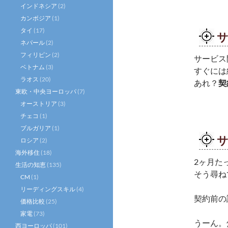
インドネシア
(2)
カンボジア
(1)
タイ
(17)
サ
ネパール
(2)
フィリピン
(2)
サービス
ベトナム
(3)
すぐには
ラオス
(20)
あれ？
契
東欧・中央ヨーロッパ
(7)
オーストリア
(3)
チェコ
(1)
ブルガリア
(1)
サ
ロシア
(2)
海外移住
(18)
2ヶ月た
生活の知恵
(135)
そう尋ね
CM
(1)
リーディングスキル
(4)
契約前の
価格比較
(25)
家電
(73)
うーん。
西ヨーロッパ
(101)