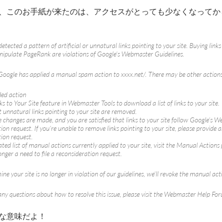
、このお手紙が来たのは、アクセスがとっても少なくなってか
etected a pattern of artificial or unnatural links pointing to your site. Buying links
nipulate PageRank are violations of Google’s Webmaster Guidelines.
 Google has applied a manual spam action to xxxx.net/. There may be other actions o
d action
ks to Your Site feature in Webmaster Tools to download a list of links to your site.
 unnatural links pointing to your site are removed.
changes are made, and you are satisfied that links to your site follow Google’s 
ion request. If you’re unable to remove links pointing to your site, please provide a
ion request.
ted list of manual actions currently applied to your site, visit the Manual Actions 
longer a need to file a reconsideration request.
ine your site is no longer in violation of our guidelines, we’ll revoke the manual act
any questions about how to resolve this issue, please visit the Webmaster Help Fo
な意味だよ！