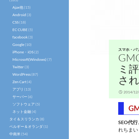
Ajax他
(15)
Android
(3)
CSS
(18)
EC CUBE
(5)
facebook
(3)
Google
(10)
スマホ・パ
iPhone・iOS
(2)
GM
Microsoft(Windows)
(7)
ミ評
Twitter
(3)
WordPress
(87)
さ
Zen Cart
(4)
アプリ
(13)
2014/12
サーバー
(6)
ソフトウェア
(5)
G
ネット金融
(4)
タイ＆スリランカ
(8)
SEO代
ベルギー＆オランダ
(1)
れちまい
中南米
(54)