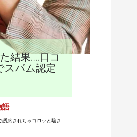
た結果….口コ
+でスパム認定
物語
で誘惑されちゃコロッと騙さ