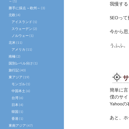
～
(1)
我慢する
勝手に採点 ～欧州～
(3)
北欧
(4)
SEOっ
アイスランド
(1)
スウェーデン
(2)
今から思
ノルウェー
(1)
北米
(11)
うふふ。
アメリカ
(11)
南極
(2)
国別レベル分け
(1)
旅行記
(40)
東アジア
(19)
モンゴル
(1)
簡単に言
中国本土
(6)
僕のサイ
台湾
(6)
Yaho
日本
(4)
韓国
(1)
あと、ホ
香港
(1)
東南アジア
(47)