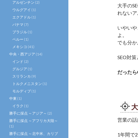
アルゼンチン
(2)
大手のS
ウルグアイ
(1)
れないア
エクアドル
(1)
パナマ
(7)
いやいや
ブラジル
(1)
よ。
ペルー
(1)
でも分か
メキシコ
(41)
中央・西アジア
(14)
SEO対
インド
(2)
グルジア
(1)
だったら
スリランカ
(9)
トルクメニスタン
(1)
モルディブ
(1)
中東
(1)
大
イラク
(1)
勝手に採点 ～アジア～
(2)
営業の話
勝手に採点 ～アフリカ大陸～
(1)
勝手に採点 ～北中米、カリブ
1年間で