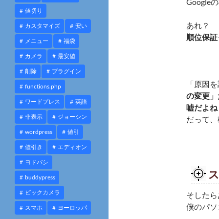
Goog
値切り
あれ？
カスタマイズ
安い
順位保証
メニュー
福袋
カメラ
最安値
削除
プラグイン
「原因を
functions.php
の変更」
ワードプレス
英語
嘘だよね
非表示
ジョーシン
だって、
wordpress
値引
値引き
エディオン
ヨドバシ
buddypress
ビックカメラ
そしたらあ
僕のパソ
スマホ
ヨーロッパ