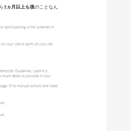
ら
1ヵ月以上も後
のことなん
 or participating in link schemes in
n your site or parts of your site.
Webmaster Guidelines, submit a
s much detail as possible in your
page. If no manual actions are listed,
ion.
rum.