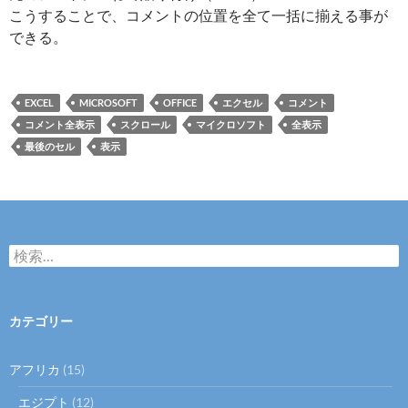
こうすることで、コメントの位置を全て一括に揃える事が
できる。
EXCEL
MICROSOFT
OFFICE
エクセル
コメント
コメント全表示
スクロール
マイクロソフト
全表示
最後のセル
表示
検
索
:
カテゴリー
アフリカ
(15)
エジプト
(12)