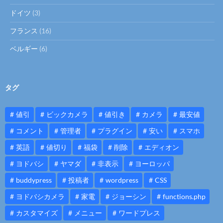
ドイツ
(3)
フランス
(16)
ベルギー
(6)
タグ
値引
ビックカメラ
値引き
カメラ
最安値
コメント
管理者
プラグイン
安い
スマホ
英語
値切り
福袋
削除
エディオン
ヨドバシ
ヤマダ
非表示
ヨーロッパ
buddypress
投稿者
wordpress
CSS
ヨドバシカメラ
家電
ジョーシン
functions.php
カスタマイズ
メニュー
ワードプレス