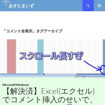
あすたまいず
コ
メインメ
ン
ニュー
テ
ン
ツ
「コメント全表示」タグアーカイブ
へ
ス
キ
ッ
プ
Microsoft(Windows)
【解決済】Excel(エクセル)
でコメント挿入のせいで、