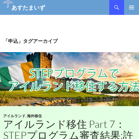
あすたまいず
コ
メインメ
ン
ニュー
テ
ン
ツ
「申込」タグアーカイブ
へ
ス
キ
ッ
プ
アイルランド
,
海外移住
アイルランド移住 Part 7：
STEPプログラム審査結果:許