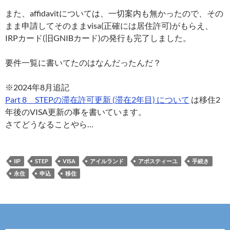
また、affidavitについては、一切案内も無かったので、その
まま申請してそのままvisa(正確には居住許可)がもらえ、
IRPカード(旧GNIBカード)の発行も完了しました。
要件一覧に書いてたのはなんだったんだ？
※2024年8月追記
Part 8 STEPの滞在許可更新 (滞在2年目) について
は移住2
年後のVISA更新の事を書いています。
さてどうなることやら…
IIP
STEP
VISA
アイルランド
アポスティーユ
手続き
永住
申込
移住