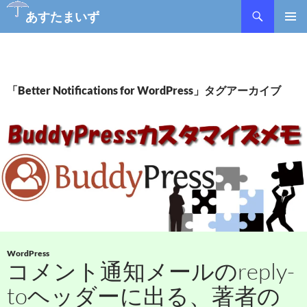
あすたまいず
コ
メインメ
ン
ニュー
テ
ン
ツ
「Better Notifications for WordPress」タグアーカイブ
へ
ス
キ
ッ
プ
WordPress
コメント通知メールのreply-
toヘッダーに出る、著者の