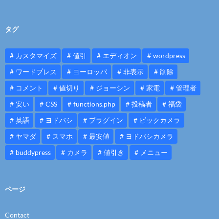
タグ
カスタマイズ
値引
エディオン
wordpress
ワードプレス
ヨーロッパ
非表示
削除
コメント
値切り
ジョーシン
家電
管理者
安い
CSS
functions.php
投稿者
福袋
英語
ヨドバシ
プラグイン
ビックカメラ
ヤマダ
スマホ
最安値
ヨドバシカメラ
buddypress
カメラ
値引き
メニュー
ページ
Contact