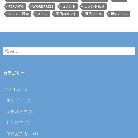
REPLY-TO
WORDPRESS
コメント
コメント返信
コメント通知
メール
返信コメント
返信メール
通知メール
検
索
:
カテゴリー
アフリカ
(15)
エジプト
(12)
エチオピア
(1)
ザンビア
(1)
マダガスカル
(1)