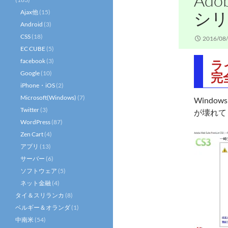
Ad
Ajax他
(15)
シ
Android
(3)
CSS
(18)
2016/08
EC CUBE
(5)
facebook
(3)
ラ
Google
(10)
完
iPhone・iOS
(2)
Microsoft(Windows)
(7)
Windo
Twitter
(3)
が壊れて
WordPress
(87)
Zen Cart
(4)
アプリ
(13)
サーバー
(6)
ソフトウェア
(5)
ネット金融
(4)
タイ＆スリランカ
(8)
ベルギー＆オランダ
(1)
中南米
(54)