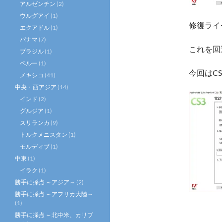
アルゼンチン
(2)
ウルグアイ
(1)
修復ライ
エクアドル
(1)
パナマ
(7)
これを回
ブラジル
(1)
ペルー
(1)
今回はC
メキシコ
(41)
中央・西アジア
(14)
インド
(2)
グルジア
(1)
スリランカ
(9)
トルクメニスタン
(1)
モルディブ
(1)
中東
(1)
イラク
(1)
勝手に採点 ～アジア～
(2)
勝手に採点 ～アフリカ大陸～
(1)
勝手に採点 ～北中米、カリブ