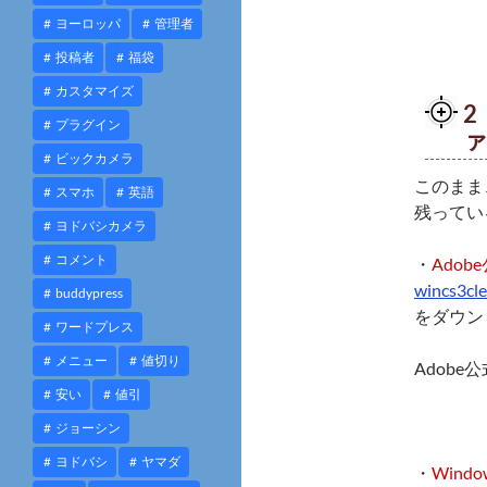
ヨーロッパ
管理者
投稿者
福袋
カスタマイズ
2
プラグイン
ビックカメラ
このまま
スマホ
英語
残ってい
ヨドバシカメラ
コメント
・
Adob
wincs3cle
buddypress
をダウン
ワードプレス
メニュー
値切り
Adob
安い
値引
ジョーシン
ヨドバシ
ヤマダ
・
Win