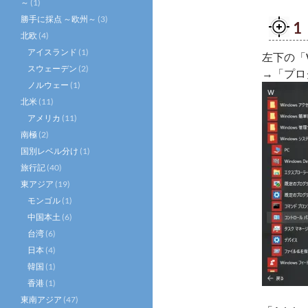
～
(1)
勝手に採点 ～欧州～
(3)
1
北欧
(4)
アイスランド
(1)
左下の「
スウェーデン
(2)
→「プロ
ノルウェー
(1)
北米
(11)
アメリカ
(11)
南極
(2)
国別レベル分け
(1)
旅行記
(40)
東アジア
(19)
モンゴル
(1)
中国本土
(6)
台湾
(6)
日本
(4)
韓国
(1)
香港
(1)
東南アジア
(47)