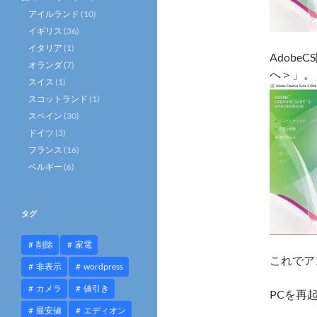
アイルランド
(10)
イギリス
(36)
イタリア
(1)
Adob
オランダ
(7)
へ＞」。
スイス
(1)
スコットランド
(1)
スペイン
(30)
ドイツ
(3)
フランス
(16)
ベルギー
(6)
タグ
削除
家電
これでア
非表示
wordpress
カメラ
値引き
PCを再
最安値
エディオン