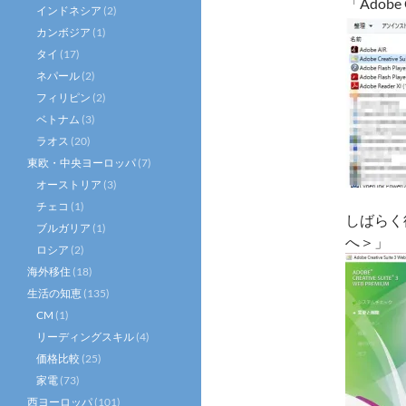
「Adob
インドネシア
(2)
カンボジア
(1)
タイ
(17)
ネパール
(2)
フィリピン
(2)
ベトナム
(3)
ラオス
(20)
東欧・中央ヨーロッパ
(7)
オーストリア
(3)
チェコ
(1)
しばらく
ブルガリア
(1)
へ＞」
ロシア
(2)
海外移住
(18)
生活の知恵
(135)
CM
(1)
リーディングスキル
(4)
価格比較
(25)
家電
(73)
西ヨーロッパ
(101)