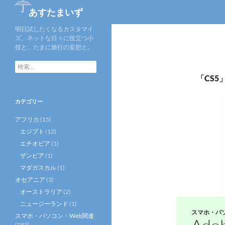
あすたまいず
明日試したくなるカスタマイ
ズ、ネットな日々に役立つ小
技と、たまに旅行の妄想と。
検
索
「CS
:
カテゴリー
アフリカ
(15)
エジプト
(12)
エチオピア
(1)
ザンビア
(1)
マダガスカル
(1)
オセアニア
(3)
オーストラリア
(2)
ニュージーランド
(1)
スマホ・パ
スマホ・パソコン・Web関連
(183)