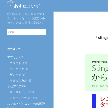
あすたまいず
明日試したくなるカスタマイ
ズ、ネットな日々に役立つ小
技と、たまに旅行の妄想と。
検
索
「sti
:
カテゴリー
アフリカ
(15)
WordPress
,
エジプト
(12)
Sti
エチオピア
(1)
から
ザンビア
(1)
マダガスカル
(1)
2016/02
オセアニア
(3)
オーストラリア
(2)
レ
ニュージーランド
(1)
タ
スマホ・パソコン・Web関連
(183)