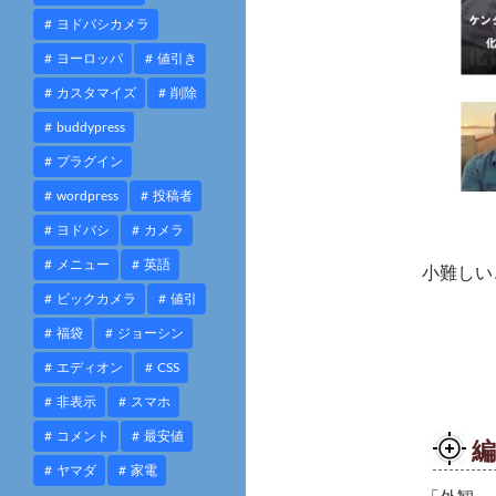
ヨドバシカメラ
ヨーロッパ
値引き
カスタマイズ
削除
buddypress
プラグイン
wordpress
投稿者
ヨドバシ
カメラ
メニュー
英語
小難しい
ビックカメラ
値引
福袋
ジョーシン
エディオン
CSS
非表示
スマホ
コメント
最安値
編
ヤマダ
家電