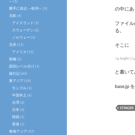
～
(1)
の中にあ
勝手に採点 ～欧州～
(3)
北欧
(4)
ファイル
アイスランド
(1)
る。
スウェーデン
(2)
ノルウェー
(1)
そこに
北米
(11)
アメリカ
(11)
<a href=”//
南極
(2)
国別レベル分け
(1)
と書いて
旅行記
(40)
東アジア
(19)
base.
モンゴル
(1)
中国本土
(6)
台湾
(6)
STINGER
日本
(4)
韓国
(1)
香港
(1)
東南アジア
(47)