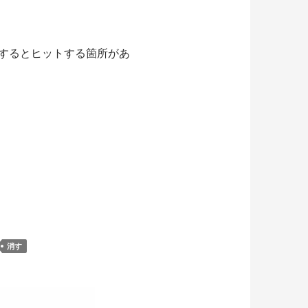
索するとヒットする箇所があ
消す