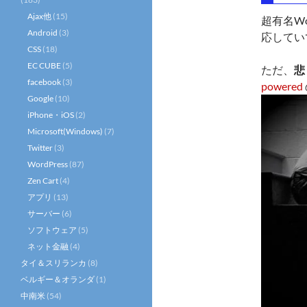
Ajax他
(15)
超有名Wo
Android
(3)
応してい
CSS
(18)
EC CUBE
(5)
ただ、
悲
facebook
(3)
powered
Google
(10)
iPhone・iOS
(2)
Microsoft(Windows)
(7)
Twitter
(3)
WordPress
(87)
Zen Cart
(4)
アプリ
(13)
サーバー
(6)
ソフトウェア
(5)
ネット金融
(4)
タイ＆スリランカ
(8)
ベルギー＆オランダ
(1)
中南米
(54)