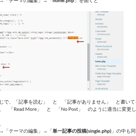
→「テーマの編集」→「
home.php
」を開くと
じで、「記事を読む」 と 「記事がありません」 と書いて
 「Read More」 と 「No Post」 のように適当に変更
、
→「テーマの編集」→「
単一記事の投稿(single.php)
」の中も同