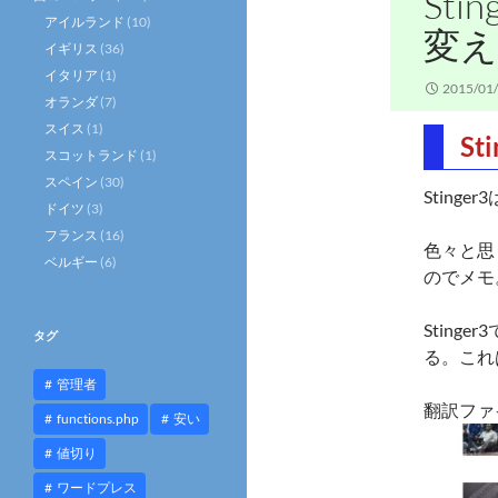
St
アイルランド
(10)
変え
イギリス
(36)
イタリア
(1)
2015/01
オランダ
(7)
スイス
(1)
S
スコットランド
(1)
スペイン
(30)
Sting
ドイツ
(3)
フランス
(16)
色々と思
ベルギー
(6)
のでメモ
Stin
タグ
る。これ
管理者
翻訳ファ
functions.php
安い
値切り
ワードプレス