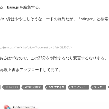
る、
base.js
を編集する。
の中身はややこしそうなコードの羅列だが、「stinger」と検
wp-fun.com/” rel=”nofollow”>powerd by STINGER</a>
あるはずなので、この部分を削除するなり変更するなりする。
jp を再度上書きアップロードして完了。
STINGER7
WORDPRESS
カスタマイズ
スティンガー
フッター