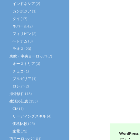
インドネシア
(2)
カンボジア
(1)
タイ
(17)
ネパール
(2)
フィリピン
(2)
ベトナム
(3)
ラオス
(20)
東欧・中央ヨーロッパ
(7)
オーストリア
(3)
チェコ
(1)
ブルガリア
(1)
ロシア
(2)
海外移住
(18)
生活の知恵
(135)
CM
(1)
リーディングスキル
(4)
価格比較
(25)
家電
(73)
WordPress
,
西ヨーロッパ
(101)