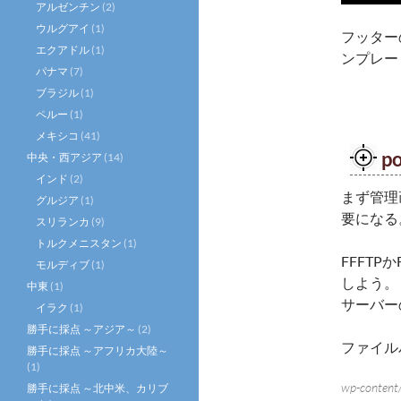
アルゼンチン
(2)
ウルグアイ
(1)
フッターの
エクアドル
(1)
ンプレー
パナマ
(7)
ブラジル
(1)
ペルー
(1)
メキシコ
(41)
p
中央・西アジア
(14)
インド
(2)
まず管理
グルジア
(1)
要になる
スリランカ
(9)
トルクメニスタン
(1)
FFFTP
モルディブ
(1)
しよう。
中東
(1)
サーバー
イラク
(1)
勝手に採点 ～アジア～
(2)
ファイル
勝手に採点 ～アフリカ大陸～
(1)
wp-content/
勝手に採点 ～北中米、カリブ