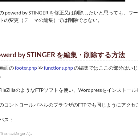
 powerd by STINGER を修正又は削除したいと思っても
トの変更（テーマの編集）では削除できない。
owerd by STINGER を編集・削除する方法
画面の
footer.php
や
functions.php
の編集ではここの部分はいじ
。
かFileZillaのようなFTPソフトを使い、Wordpressをイン
のコントロールパネルのブラウザのFTPでも同じようにアクセ
パス：
themes/stinger7/js