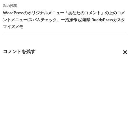
次の投稿
ゲ
WordPressのオリジナルメニュー「あなたのコメント」の上のコメ
ー
ントメニュー(スパムチェック、一括操作も)削除 BuddyPressカスタ
マイズメモ
シ
ョ
ン
コメントを残す
コ
メ
ン
ト
を
キ
ャ
ン
セ
ル