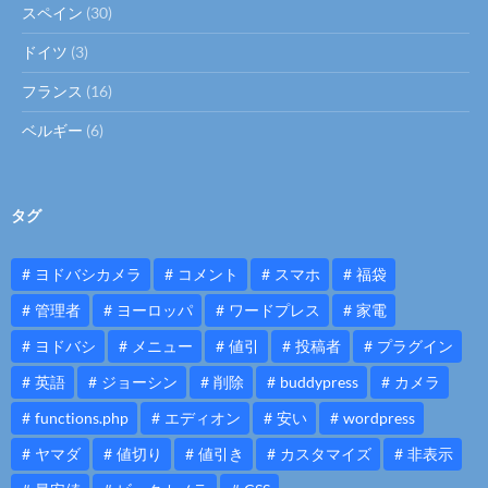
スペイン
(30)
ドイツ
(3)
フランス
(16)
ベルギー
(6)
タグ
ヨドバシカメラ
コメント
スマホ
福袋
管理者
ヨーロッパ
ワードプレス
家電
ヨドバシ
メニュー
値引
投稿者
プラグイン
英語
ジョーシン
削除
buddypress
カメラ
functions.php
エディオン
安い
wordpress
ヤマダ
値切り
値引き
カスタマイズ
非表示