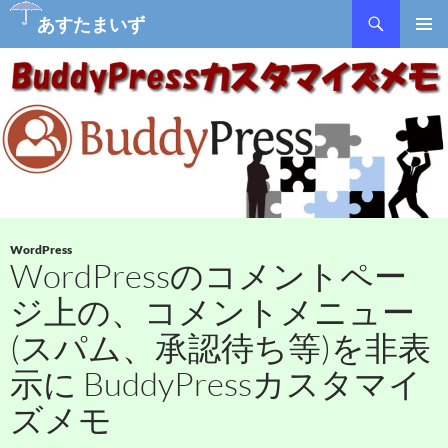
あすたまいず
コ
メインメ
ン
ニュー
テ
ン
ツ
へ
ス
キ
ッ
プ
WordPress
WordPressのコメントペー
ジ上の、コメントメニュー
(スパム、承認待ち等)を非表
示に BuddyPressカスタマイ
ズメモ