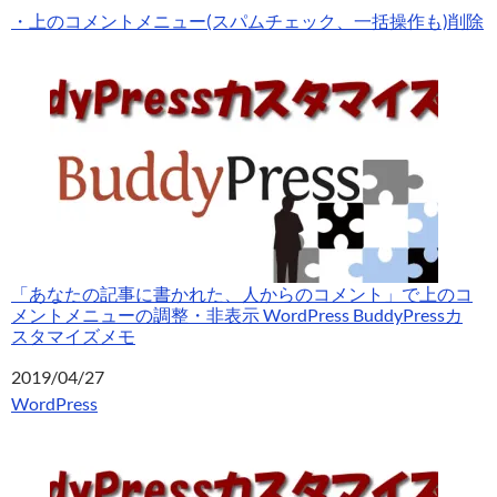
・上のコメントメニュー(スパムチェック、一括操作も)削除
「あなたの記事に書かれた、人からのコメント」で上のコ
メントメニューの調整・非表示 WordPress BuddyPressカ
スタマイズメモ
日付
2019/04/27
関連理由
WordPress