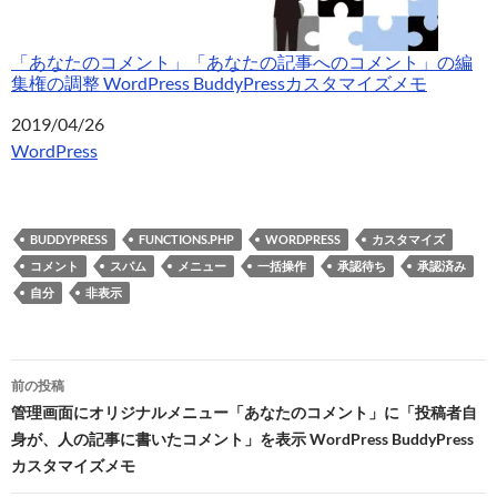
「あなたのコメント」「あなたの記事へのコメント」の編
集権の調整 WordPress BuddyPressカスタマイズメモ
日付
2019/04/26
関連理由
WordPress
BUDDYPRESS
FUNCTIONS.PHP
WORDPRESS
カスタマイズ
コメント
スパム
メニュー
一括操作
承認待ち
承認済み
自分
非表示
投
前の投稿
稿
管理画面にオリジナルメニュー「あなたのコメント」に「投稿者自
身が、人の記事に書いたコメント」を表示 WordPress BuddyPress
ナ
カスタマイズメモ
ビ