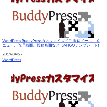
WordPress BuddyPressカスタマイズメモ 返信メール、メ
ニュー、管理画面、投稿画面など (SANGOテンプレート)
日付
2019/04/27
関連理由
WordPress