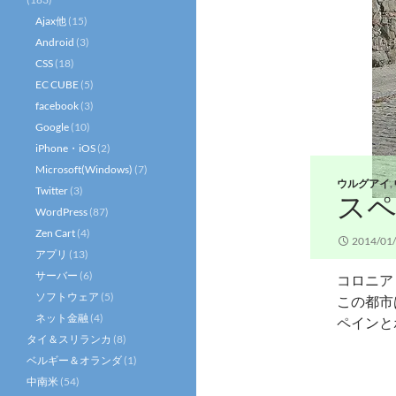
Ajax他
(15)
Android
(3)
CSS
(18)
EC CUBE
(5)
facebook
(3)
Google
(10)
iPhone・iOS
(2)
Microsoft(Windows)
(7)
ウルグアイ
,
Twitter
(3)
ス
WordPress
(87)
Zen Cart
(4)
2014/01
アプリ
(13)
サーバー
(6)
コロニア
ソフトウェア
(5)
この都市
ネット金融
(4)
ペインと
タイ＆スリランカ
(8)
ベルギー＆オランダ
(1)
中南米
(54)