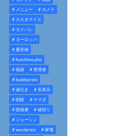
メニュー
カメラ
カスタマイズ
ヨドバシ
ヨーロッパ
最安値
functions.php
福袋
管理者
buddypress
値引き
非表示
削除
ヤマダ
投稿者
値切り
ジョーシン
wordpress
家電