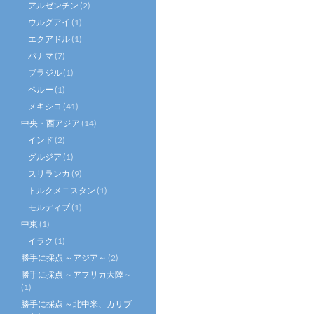
アルゼンチン
(2)
ウルグアイ
(1)
エクアドル
(1)
パナマ
(7)
ブラジル
(1)
ペルー
(1)
メキシコ
(41)
中央・西アジア
(14)
インド
(2)
グルジア
(1)
スリランカ
(9)
トルクメニスタン
(1)
モルディブ
(1)
中東
(1)
イラク
(1)
勝手に採点 ～アジア～
(2)
勝手に採点 ～アフリカ大陸～
(1)
勝手に採点 ～北中米、カリブ