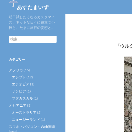
検
あすたまいず
索
明日試したくなるカスタマイ
ズ、ネットな日々に役立つ小
技と、たまに旅行の妄想と。
検
索:
「ウル
カテゴリー
アフリカ
(15)
エジプト
(12)
エチオピア
(1)
ザンビア
(1)
マダガスカル
(1)
オセアニア
(3)
オーストラリア
(2)
ニュージーランド
(1)
スマホ・パソコン・Web関連
(183)