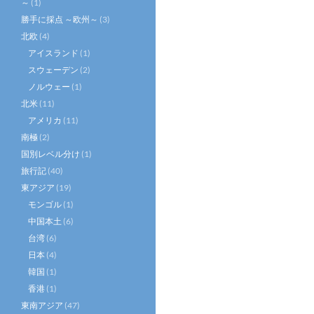
～
(1)
勝手に採点 ～欧州～
(3)
北欧
(4)
アイスランド
(1)
スウェーデン
(2)
ノルウェー
(1)
北米
(11)
アメリカ
(11)
南極
(2)
国別レベル分け
(1)
旅行記
(40)
東アジア
(19)
モンゴル
(1)
中国本土
(6)
台湾
(6)
日本
(4)
韓国
(1)
香港
(1)
東南アジア
(47)