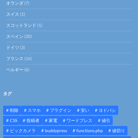
オランダ
(7)
スイス
(1)
スコットランド
(1)
スペイン
(30)
ドイツ
(3)
フランス
(16)
ベルギー
(6)
タグ
削除
スマホ
プラグイン
安い
ヨドバシ
CSS
投稿者
家電
ワードプレス
値引
ビックカメラ
buddypress
functions.php
値切り