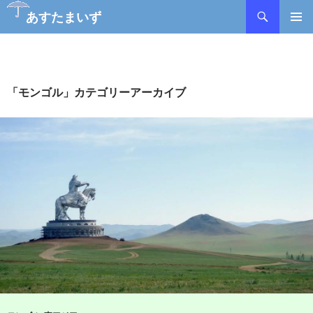
検
あすたまいず
索
コ
メインメ
ン
ニュー
テ
ン
ツ
「モンゴル」カテゴリーアーカイブ
へ
ス
キ
ッ
プ