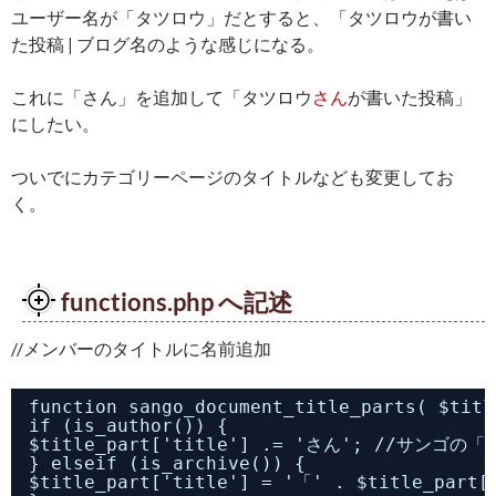
ユーザー名が「タツロウ」だとすると、「タツロウが書い
た投稿 | ブログ名のような感じになる。
これに「さん」を追加して「タツロウ
さん
が書いた投稿」
にしたい。
ついでにカテゴリーページのタイトルなども変更してお
く。
functions.php へ記述
//メンバーのタイトルに名前追加
function sango_document_title_parts( $titl
if (is_author()) {
$title_part['title'] .= 'さん'; //サ
} elseif (is_archive()) {
$title_part['title'] = '「' . $titl