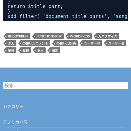
}
return $title_part;
}
add_filter( 'document_title_parts', 'sango
BUDDYPRESS
FUNCTIONS.PHP
WORDPRESS
カスタマイズ
さん
の書いたコメント
の書いた投稿
ユーザーID
ユーザー名
敬称
登録
表示
追加
検
索:
カテゴリー
アフリカ
(15)