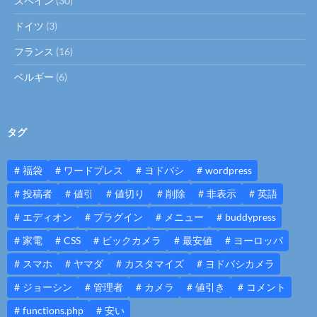
スペイン
(30)
ドイツ
(3)
フランス
(16)
ベルギー
(6)
タグ
福袋
ワードプレス
ヨドバシ
wordpress
投稿者
値引
値切り
削除
非表示
英語
エディオン
プラグイン
メニュー
buddypress
家電
CSS
ビックカメラ
最安値
ヨーロッパ
スマホ
ヤマダ
カスタマイズ
ヨドバシカメラ
ジョーシン
管理者
カメラ
値引き
コメント
functions.php
安い