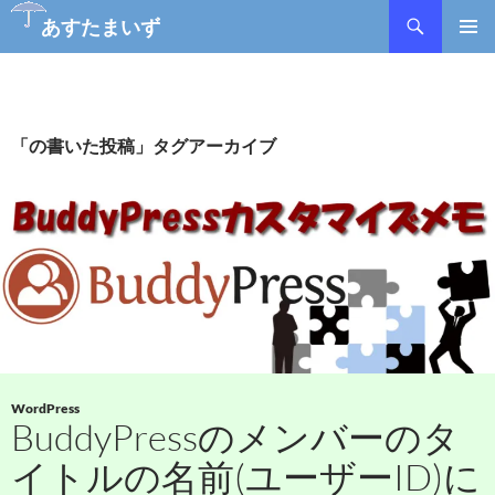
検
あすたまいず
索
コ
メインメ
ン
ニュー
テ
ン
ツ
「の書いた投稿」タグアーカイブ
へ
ス
キ
ッ
プ
WordPress
BuddyPressのメンバーのタ
イトルの名前(ユーザーID)に