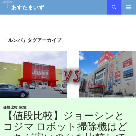
検
あすたまいず
索
コ
メインメ
ン
ニュー
テ
ン
ツ
「ルンバ」タグアーカイブ
へ
ス
キ
ッ
プ
価格比較
,
家電
【値段比較】ジョーシンと
コジマ ロボット掃除機はど