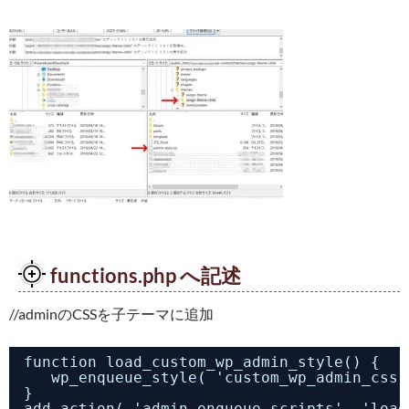
functions.php へ記述
//adminのCSSを子テーマに追加
function load_custom_wp_admin_style() {
wp_enqueue_style( 'custom_wp_admin_css'
}
add_action( 'admin_enqueue_scripts', 'load