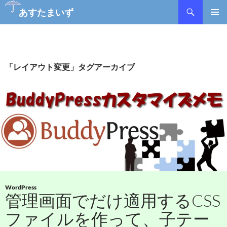
検
あすたまいず
索
コ
メインメ
ン
ニュー
テ
ン
ツ
「レイアウト変更」タグアーカイブ
へ
ス
キ
ッ
プ
WordPress
管理画面でだけ適用するCSS
ファイルを作って、子テー