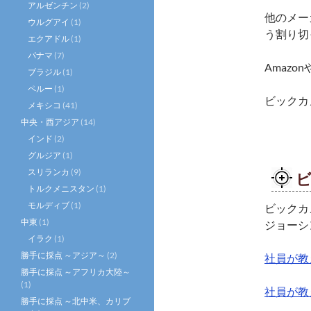
アルゼンチン
(2)
他のメー
ウルグアイ
(1)
う割り切
エクアドル
(1)
パナマ
(7)
Amazo
ブラジル
(1)
ペルー
(1)
ビックカ
メキシコ
(41)
中央・西アジア
(14)
インド
(2)
グルジア
(1)
スリランカ
(9)
トルクメニスタン
(1)
モルディブ
(1)
ビックカ
中東
(1)
ジョーシ
イラク
(1)
勝手に採点 ～アジア～
(2)
社員が教
勝手に採点 ～アフリカ大陸～
(1)
社員が教
勝手に採点 ～北中米、カリブ