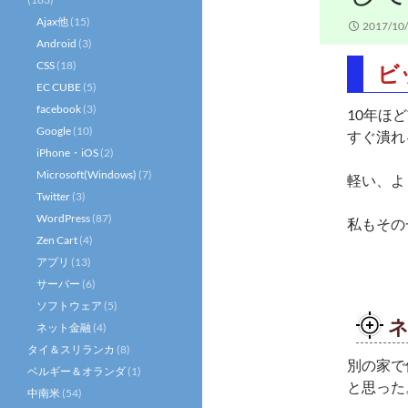
Ajax他
(15)
2017/10
Android
(3)
CSS
(18)
ビ
EC CUBE
(5)
facebook
(3)
10年ほ
Google
(10)
すぐ潰れ
iPhone・iOS
(2)
Microsoft(Windows)
(7)
軽い、よ
Twitter
(3)
WordPress
(87)
私もその
Zen Cart
(4)
アプリ
(13)
サーバー
(6)
ソフトウェア
(5)
ネット金融
(4)
タイ＆スリランカ
(8)
別の家で使
ベルギー＆オランダ
(1)
と思った
中南米
(54)