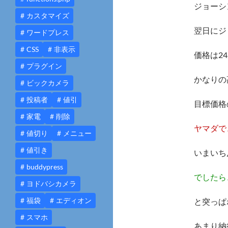
ジョーシ
カスタマイズ
翌日にジ
ワードプレス
CSS
非表示
価格は24
プラグイン
かなりの
ビックカメラ
投稿者
値引
目標価格
家電
削除
ヤマダで
値切り
メニュー
値引き
いまいち
buddypress
でしたら
ヨドバシカメラ
福袋
エディオン
と突っぱ
スマホ
あまり納