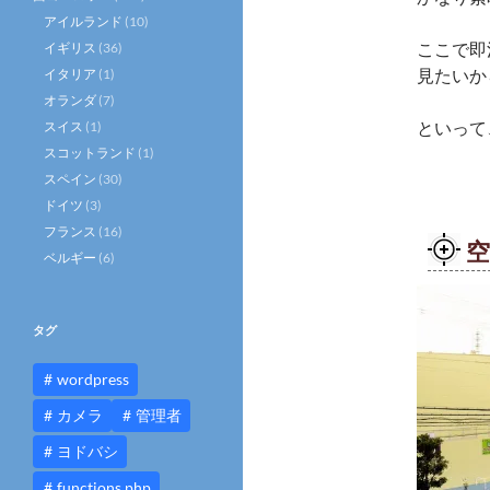
アイルランド
(10)
ここで即
イギリス
(36)
見たいか
イタリア
(1)
オランダ
(7)
といって
スイス
(1)
スコットランド
(1)
スペイン
(30)
ドイツ
(3)
フランス
(16)
ベルギー
(6)
タグ
wordpress
カメラ
管理者
ヨドバシ
functions.php