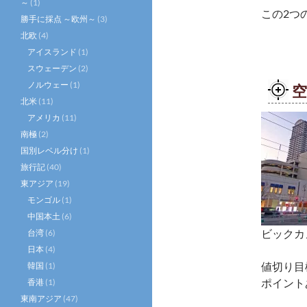
～
(1)
この2つ
勝手に採点 ～欧州～
(3)
北欧
(4)
アイスランド
(1)
スウェーデン
(2)
ノルウェー
(1)
北米
(11)
アメリカ
(11)
南極
(2)
国別レベル分け
(1)
旅行記
(40)
東アジア
(19)
モンゴル
(1)
中国本土
(6)
ビックカ
台湾
(6)
日本
(4)
値切り目
韓国
(1)
ポイントあ
香港
(1)
東南アジア
(47)