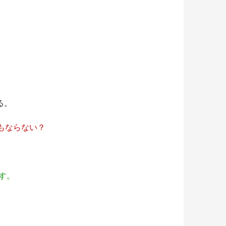
る。
もならない？
す。