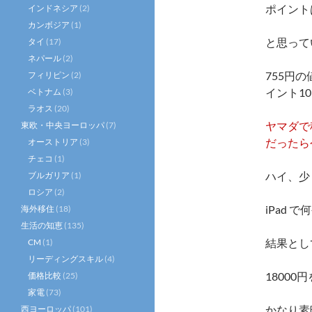
ポイント
インドネシア
(2)
カンボジア
(1)
と思って
タイ
(17)
ネパール
(2)
755円
フィリピン
(2)
イント1
ベトナム
(3)
ラオス
(20)
ヤマダで
東欧・中央ヨーロッパ
(7)
だったら
オーストリア
(3)
チェコ
(1)
ハイ、少
ブルガリア
(1)
ロシア
(2)
iPad
海外移住
(18)
生活の知恵
(135)
結果とし
CM
(1)
リーディングスキル
(4)
1800
価格比較
(25)
家電
(73)
かなり素
西ヨーロッパ
(101)