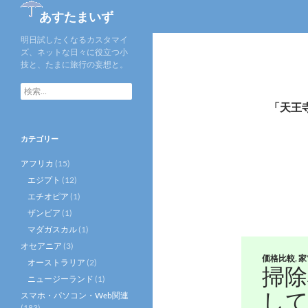
検
あすたまいず
索
明日試したくなるカスタマイ
ズ、ネットな日々に役立つ小
技と、たまに旅行の妄想と。
検
索:
「天王
カテゴリー
アフリカ
(15)
エジプト
(12)
エチオピア
(1)
ザンビア
(1)
マダガスカル
(1)
オセアニア
(3)
価格比較
,
家
オーストラリア
(2)
掃
ニュージーランド
(1)
し
スマホ・パソコン・Web関連
(183)