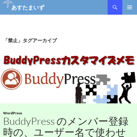
検
あすたまいず
索
コ
メインメ
ン
ニュー
テ
ン
ツ
「禁止」タグアーカイブ
へ
ス
キ
ッ
プ
WordPress
BuddyPress のメンバー登録
時の、ユーザー名で使わせ