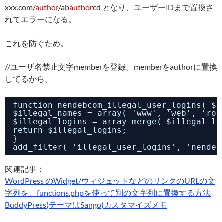
xxx.com/
author
/ab
author
cd となり、ユーザーIDまで置換さ
れてエラーになる。
これを防ぐため。
//ユーザ名禁止文字memberを登録。memberをauthorに置換
してるから。
function nendebcom_illegal_user_logins( $i
$illegal_names = array( 'www', 'web', '
$illegal_logins = array_merge( $illegal_lo
return $illegal_logins;
}
add_filter( 'illegal_user_logins', 'nendeb
関連記事：
WordPress のWidget/ウィジェットなどのリンクのURLの文
字列を、functions.phpを使って別の文字列に置換する方法
BuddyPress(テーマはSango)カスタマイズメモ