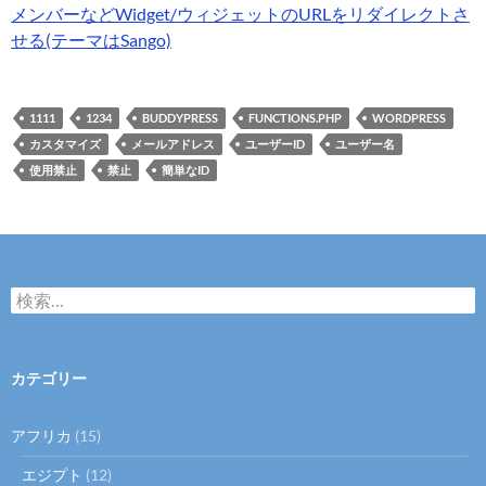
メンバーなどWidget/ウィジェットのURLをリダイレクトさ
せる(テーマはSango)
1111
1234
BUDDYPRESS
FUNCTIONS.PHP
WORDPRESS
カスタマイズ
メールアドレス
ユーザーID
ユーザー名
使用禁止
禁止
簡単なID
検
索:
カテゴリー
アフリカ
(15)
エジプト
(12)