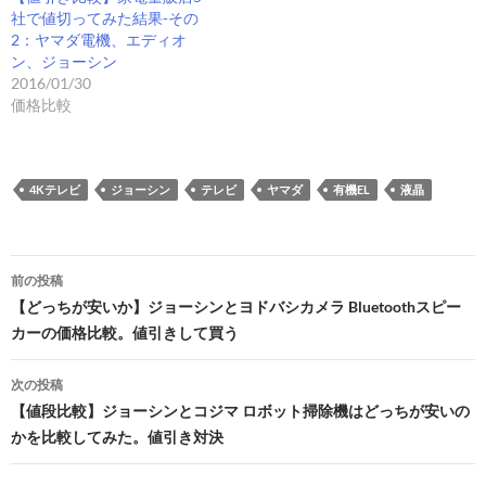
社で値切ってみた結果-その
2：ヤマダ電機、エディオ
ン、ジョーシン
2016/01/30
価格比較
4Kテレビ
ジョーシン
テレビ
ヤマダ
有機EL
液晶
投
前の投稿
稿
【どっちが安いか】ジョーシンとヨドバシカメラ Bluetoothスピー
カーの価格比較。値引きして買う
ナ
ビ
次の投稿
【値段比較】ジョーシンとコジマ ロボット掃除機はどっちが安いの
ゲ
かを比較してみた。値引き対決
ー