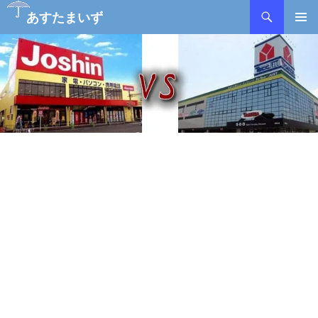
検
あすたまいず
索
コ
メインメ
ン
ニュー
テ
ン
ツ
へ
ス
キ
ッ
プ