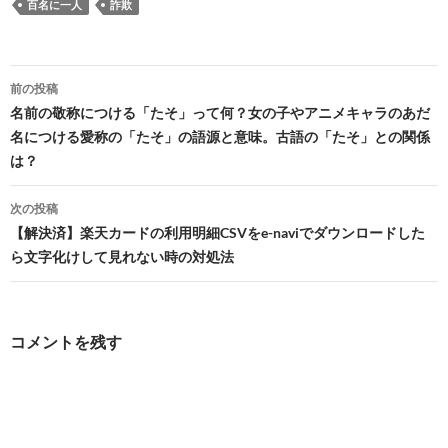
百名に一人
詐欺
投
前の投稿
稿
名前の敬称につける「たそ」って何？女の子やアニメキャラのあだ
名につける愛称の「たそ」の語源と意味。古語の「たそ」との関係
ナ
は？
ビ
次の投稿
ゲ
【解決済】楽天カードの利用明細CSVをe-naviでダウンロードした
ー
ら文字化けして見れない時の対処法
シ
ョ
コメントを残す
ン