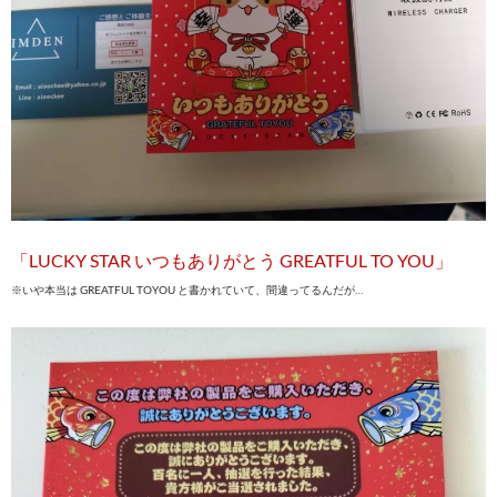
「LUCKY STAR いつもありがとう GREATFUL TO YOU」
※いや本当は GREATFUL TOYOU と書かれていて、間違ってるんだが…