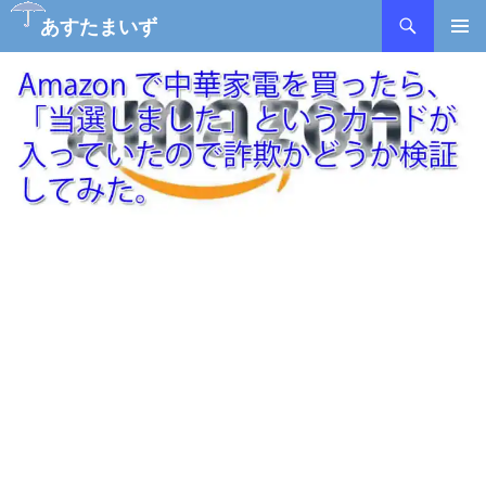
検
あすたまいず
索
コ
メインメ
ン
ニュー
テ
ン
ツ
へ
ス
キ
ッ
プ