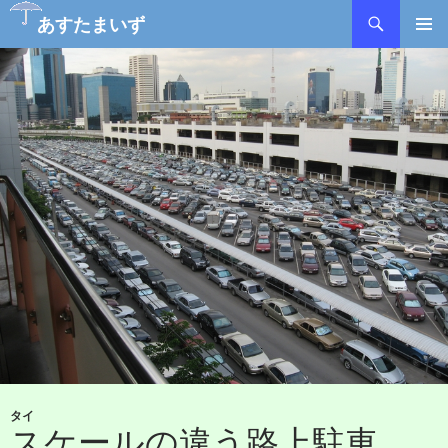
検
あすたまいず
索
コ
メインメ
ン
ニュー
テ
ン
ツ
へ
ス
キ
ッ
プ
タイ
スケールの違う路上駐車。