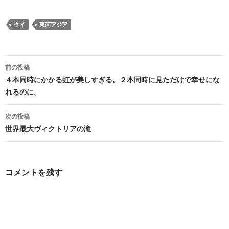
タイ
東南アジア
投
前の投稿
稿
４本同時にかかる虹が美しすぎる。２本同時に見ただけで幸せにな
れるのに。
ナ
ビ
次の投稿
世界最大ヴィクトリアの滝
ゲ
ー
シ
コメントを残す
ョ
ン