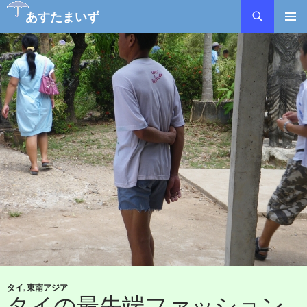
検
あすたまいず
索
コ
メインメ
ン
ニュー
テ
ン
ツ
へ
ス
キ
ッ
プ
タイ
,
東南アジア
タイの最先端ファッション