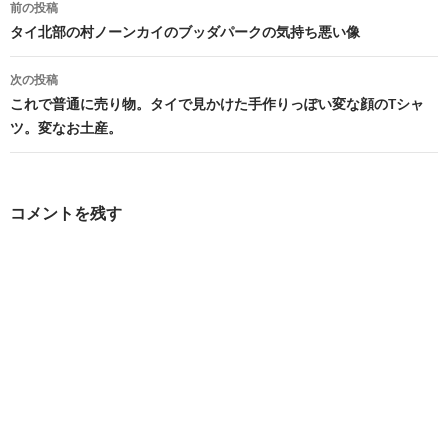
投
前の投稿
稿
タイ北部の村ノーンカイのブッダパークの気持ち悪い像
ナ
次の投稿
ビ
これで普通に売り物。タイで見かけた手作りっぽい変な顔のTシャ
ツ。変なお土産。
ゲ
ー
シ
コメントを残す
ョ
ン