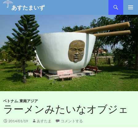
検
あすたまいず
索
コ
メインメ
ン
ニュー
テ
ン
ツ
へ
ス
キ
ッ
プ
ベトナム
,
東南アジア
ラーメンみたいなオブジェ
2014/01/19
あすたま
コメントする