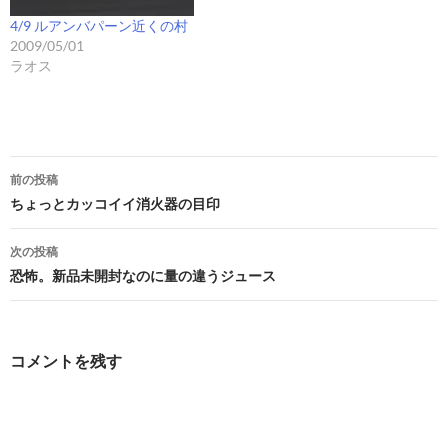
4/9 ルアンバパーン近くの村
2009/05/01
ラオス
投
前の投稿
稿
ちょっとカッコイイ消火器の目印
ナ
次の投稿
ビ
恐怖。新品未開封なのに量の違うジュース
ゲ
ー
コメントを残す
シ
ョ